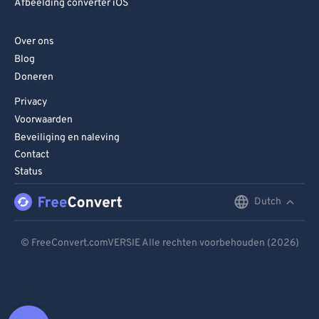
Afbeelding converter iOS
Over ons
Blog
Doneren
Privacy
Voorwaarden
Beveiliging en naleving
Contact
Status
Dutch
English
Deutsch
© FreeConvert.comVERSIE Alle rechten voorbehouden (2026)
Español
Français