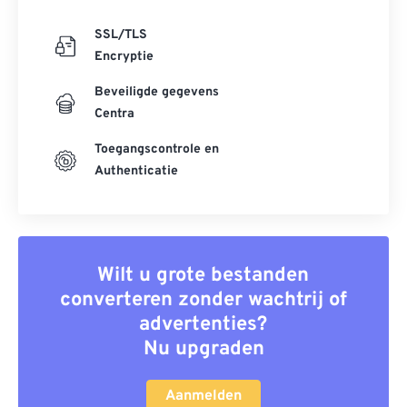
SSL/TLS
Encryptie
Beveiligde gegevens
Centra
Toegangscontrole en
Authenticatie
Wilt u grote bestanden
converteren zonder wachtrij of
advertenties?
Nu upgraden
Aanmelden