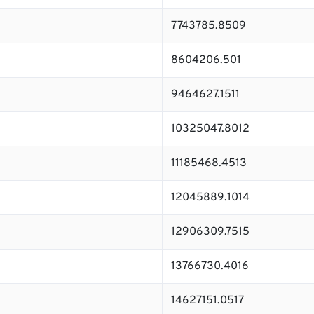
7743785.8509
8604206.501
9464627.1511
10325047.8012
11185468.4513
12045889.1014
12906309.7515
13766730.4016
14627151.0517