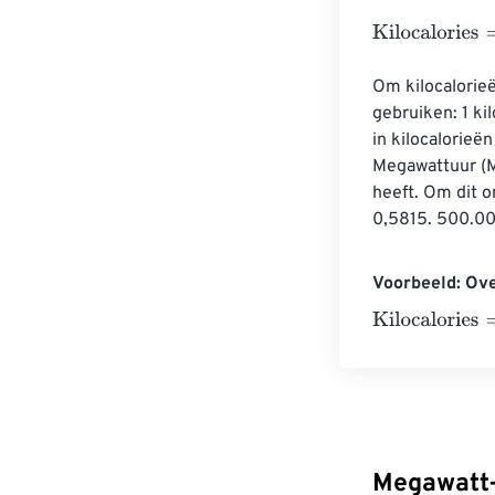
Kilocalories
=
Me
Om kilocalorie
gebruiken: 1 k
in kilocalorie
Megawattuur (MW
heeft. Om dit 
0,5815. 500.000
Voorbeeld: Ove
Kilocalories
=
10
Megawatt-