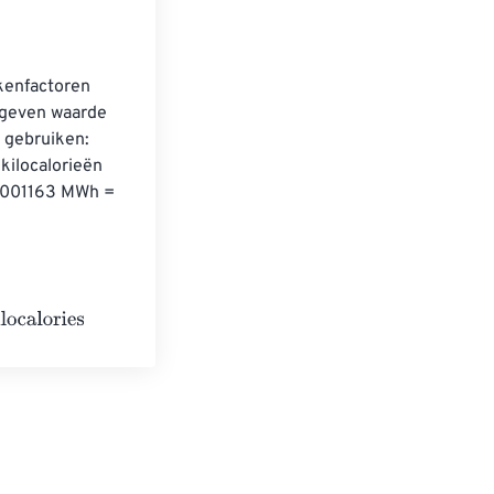
kenfactoren 
egeven waarde 
 gebruiken: 
kilocalorieën 
0001163 MWh = 