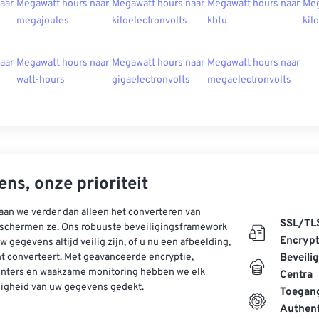
aar
Megawatt hours naar
Megawatt hours naar
Megawatt hours naar
Meg
megajoules
kiloelectronvolts
kbtu
kil
aar
Megawatt hours naar
Megawatt hours naar
Megawatt hours naar
watt-hours
gigaelectronvolts
megaelectronvolts
ns, onze prioriteit
aan we verder dan alleen het converteren van
SSL/TL
schermen ze. Ons robuuste beveiligingsframework
Encrypt
w gegevens altijd veilig zijn, of u nu een afbeelding,
t converteert. Met geavanceerde encryptie,
Beveili
enters en waakzame monitoring hebben we elk
Centra
ligheid van uw gegevens gedekt.
Toegang
Authent