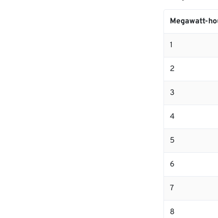
Megawatt-ho
1
2
3
4
5
6
7
8