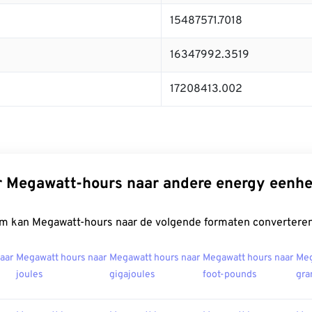
15487571.7018
16347992.3519
17208413.002
r Megawatt-hours naar andere energy eenh
m kan Megawatt-hours naar de volgende formaten converteren
aar
Megawatt hours naar
Megawatt hours naar
Megawatt hours naar
Meg
joules
gigajoules
foot-pounds
gra