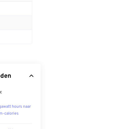
eden
:
awatt hours naar
m-calories