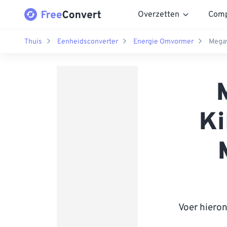
Overzetten
Comp
Thuis
Eenheidsconverter
Energie Omvormer
Megaw
Ki
Voer hiero