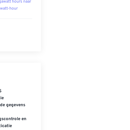
awatt hours naar
owatt-hour
S
ie
gde gegevens
scontrole en
icatie