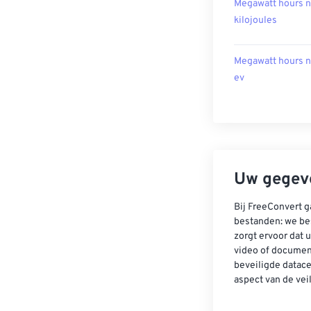
Megawatt hours n
kilojoules
Megawatt hours n
ev
Uw gegeve
Bij FreeConvert g
bestanden: we be
zorgt ervoor dat u
video of documen
beveiligde datac
aspect van de vei