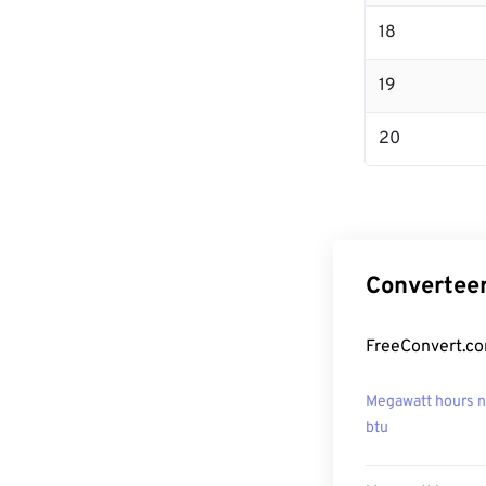
18
19
20
Convertee
FreeConvert.co
Megawatt hours n
btu