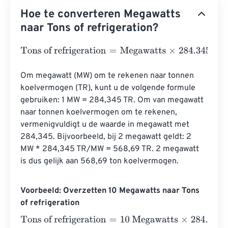
Hoe te converteren Megawatts
naar Tons of refrigeration?
Tons of refrigeration
=
Megawatts
×
284.34513609
Om megawatt (MW) om te rekenen naar tonnen 
koelvermogen (TR), kunt u de volgende formule 
gebruiken: 1 MW = 284,345 TR. Om van megawatt 
naar tonnen koelvermogen om te rekenen, 
vermenigvuldigt u de waarde in megawatt met 
284,345. Bijvoorbeeld, bij 2 megawatt geldt: 2 
MW * 284,345 TR/MW = 568,69 TR. 2 megawatt 
is dus gelijk aan 568,69 ton koelvermogen.
Voorbeeld: Overzetten 10 Megawatts naar Tons
of refrigeration
Tons of refrigeration
=
10 Megawatts
×
284.34513609
=
28