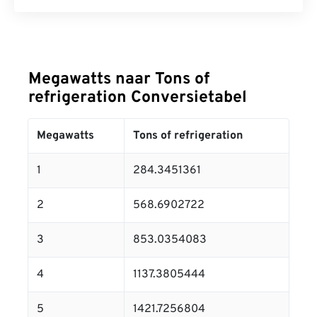
Megawatts naar Tons of
refrigeration Conversietabel
Megawatts
Tons of refrigeration
1
284.3451361
2
568.6902722
3
853.0354083
4
1137.3805444
5
1421.7256804