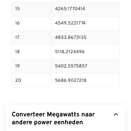
15
4265.1770414
16
4549.5221774
17
4833.8673135
18
5118.2124496
19
5402.5575857
20
5686.9027218
Converteer Megawatts naar
andere power eenheden