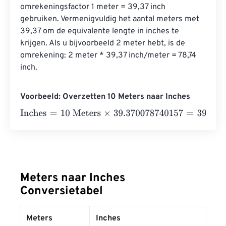
omrekeningsfactor 1 meter = 39,37 inch 
gebruiken. Vermenigvuldig het aantal meters met 
39,37 om de equivalente lengte in inches te 
krijgen. Als u bijvoorbeeld 2 meter hebt, is de 
omrekening: 2 meter * 39,37 inch/meter = 78,74 
inch.
Voorbeeld: Overzetten 10 Meters naar Inches
Inches
=
10 Meters
×
39.370078740157
=
393.7007874
Inc
Meters naar Inches
Conversietabel
Meters
Inches