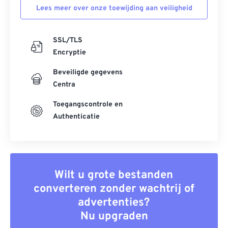
Lees meer over onze toewijding aan veiligheid
SSL/TLS
Encryptie
Beveiligde gegevens
Centra
Toegangscontrole en
Authenticatie
Wilt u grote bestanden
converteren zonder wachtrij of
advertenties?
Nu upgraden