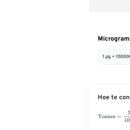
Microgram
1 μg ÷ 10000
Hoe te con
Tonnes
=
Micro