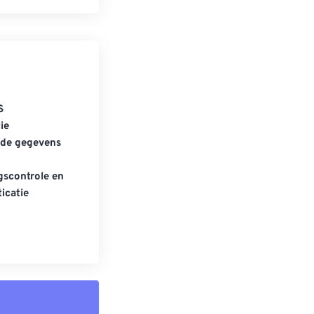
S
ie
gde gegevens
scontrole en
icatie