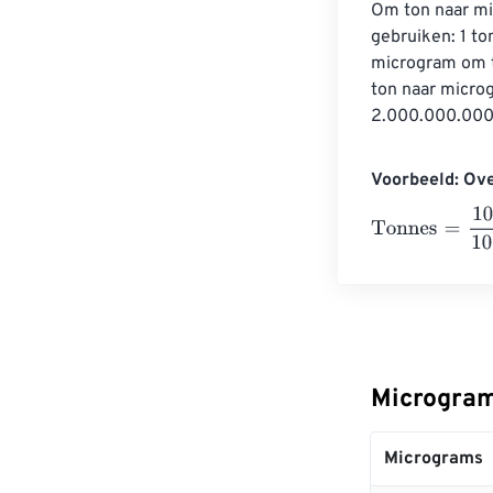
Om ton naar mi
gebruiken: 1 t
microgram om t
ton naar micro
2.000.000.000 
Voorbeeld: Ov
Tonnes
=
10 Mic
Microgram
Micrograms