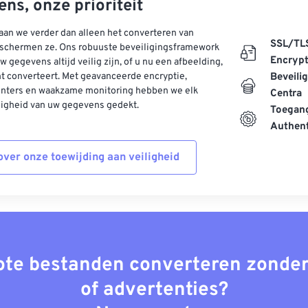
ns, onze prioriteit
aan we verder dan alleen het converteren van
SSL/TL
schermen ze. Ons robuuste beveiligingsframework
Encrypt
w gegevens altijd veilig zijn, of u nu een afbeelding,
t converteert. Met geavanceerde encryptie,
Beveili
enters en waakzame monitoring hebben we elk
Centra
ligheid van uw gegevens gedekt.
Toegang
Authent
ver onze toewijding aan veiligheid
rote bestanden converteren zonder
of advertenties?