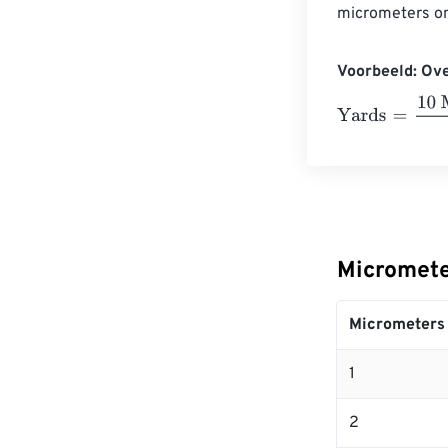
micrometers om
Voorbeeld: Ov
Yards
=
10 Micr
Micromete
Micrometers
1
2