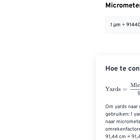
Micrometer
1 μm ÷ 9144
Hoe te con
Yards
=
Microme
Om yards naar 
gebruiken: 1 y
naar micromete
omrekenfactore
91,44 cm = 91,