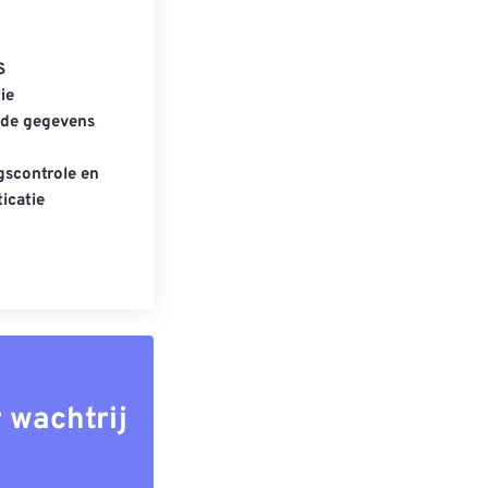
S
ie
gde gegevens
scontrole en
icatie
 wachtrij