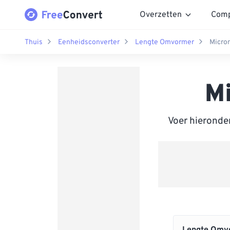
Overzetten
Comp
Thuis
Eenheidsconverter
Lengte Omvormer
Micro
M
Voer hieronde