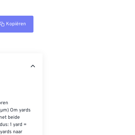
Kopiëren
ren 
 (µm) Om yards 
met beide 
us: 1 yard = 
yards naar 