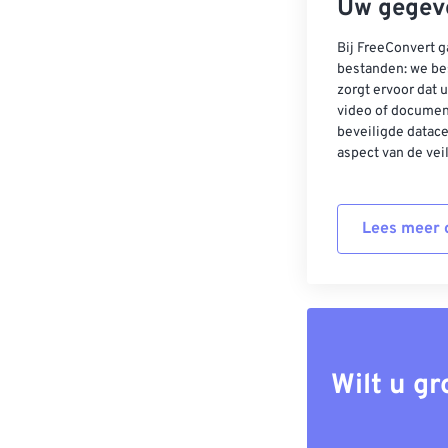
Uw gegeve
Bij FreeConvert g
bestanden: we be
zorgt ervoor dat u
video of documen
beveiligde datac
aspect van de vei
Lees meer o
Wilt u g