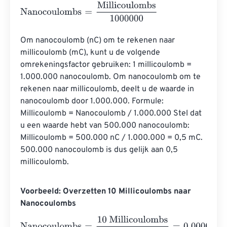
Nanocoulombs
=
Millicoulombs
1000000
Om nanocoulomb (nC) om te rekenen naar 
millicoulomb (mC), kunt u de volgende 
omrekeningsfactor gebruiken: 1 millicoulomb = 
1.000.000 nanocoulomb. Om nanocoulomb om te 
rekenen naar millicoulomb, deelt u de waarde in 
nanocoulomb door 1.000.000. Formule: 
Millicoulomb = Nanocoulomb / 1.000.000 Stel dat 
u een waarde hebt van 500.000 nanocoulomb: 
Millicoulomb = 500.000 nC / 1.000.000 = 0,5 mC. 
500.000 nanocoulomb is dus gelijk aan 0,5 
millicoulomb.
Voorbeeld: Overzetten 10 Millicoulombs naar
Nanocoulombs
Nanocoulombs
=
10 Millicoulombs
1000000
=
0.00001
Nan