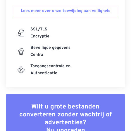
Lees meer over onze toewijding aan veiligheid
SSL/TLS
Encryptie
Beveiligde gegevens
Centra
Toegangscontrole en
Authenticatie
Wilt u grote bestanden
converteren zonder wachtrij of
advertenties?
Nu upgraden