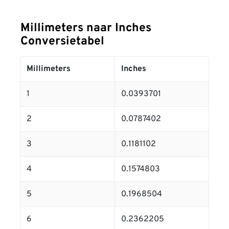
Millimeters naar Inches
Conversietabel
Millimeters
Inches
1
0.0393701
2
0.0787402
3
0.1181102
4
0.1574803
5
0.1968504
6
0.2362205