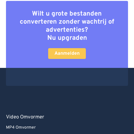
Wilt u grote bestanden
converteren zonder wachtrij of
advertenties?
Nu upgraden
Aanmelden
Video Omvormer
MP4 Omvormer