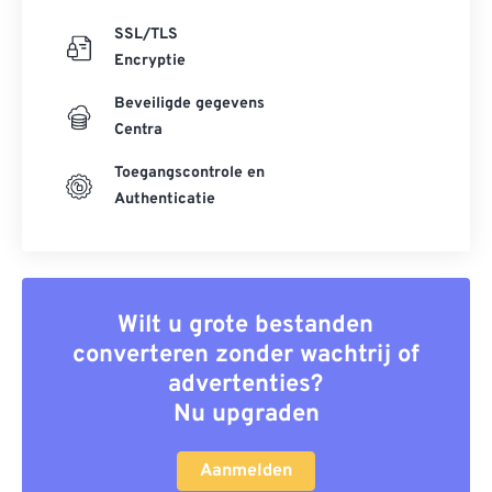
SSL/TLS
Encryptie
Beveiligde gegevens
Centra
Toegangscontrole en
Authenticatie
Wilt u grote bestanden
converteren zonder wachtrij of
advertenties?
Nu upgraden
Aanmelden