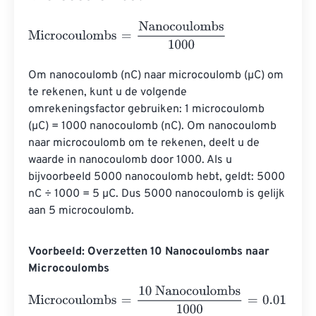
Microcoulombs
=
Nanocoulombs
1000
Om nanocoulomb (nC) naar microcoulomb (µC) om 
te rekenen, kunt u de volgende 
omrekeningsfactor gebruiken: 1 microcoulomb 
(µC) = 1000 nanocoulomb (nC). Om nanocoulomb 
naar microcoulomb om te rekenen, deelt u de 
waarde in nanocoulomb door 1000. Als u 
bijvoorbeeld 5000 nanocoulomb hebt, geldt: 5000 
nC ÷ 1000 = 5 µC. Dus 5000 nanocoulomb is gelijk 
aan 5 microcoulomb.
Voorbeeld: Overzetten 10 Nanocoulombs naar
Microcoulombs
Microcoulombs
=
10 Nanocoulombs
1000
=
0.01
Microcoul