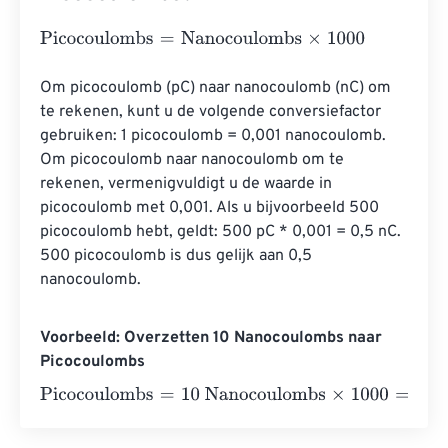
Picocoulombs
=
Nanocoulombs
×
1000
Om picocoulomb (pC) naar nanocoulomb (nC) om 
te rekenen, kunt u de volgende conversiefactor 
gebruiken: 1 picocoulomb = 0,001 nanocoulomb. 
Om picocoulomb naar nanocoulomb om te 
rekenen, vermenigvuldigt u de waarde in 
picocoulomb met 0,001. Als u bijvoorbeeld 500 
picocoulomb hebt, geldt: 500 pC * 0,001 = 0,5 nC. 
500 picocoulomb is dus gelijk aan 0,5 
nanocoulomb.
Voorbeeld: Overzetten 10 Nanocoulombs naar
Picocoulombs
Picocoulombs
=
10 Nanocoulombs
×
1000
=
10000
Picocou