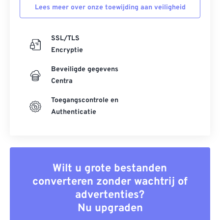
Lees meer over onze toewijding aan veiligheid
SSL/TLS
Encryptie
Beveiligde gegevens
Centra
Toegangscontrole en
Authenticatie
Wilt u grote bestanden
converteren zonder wachtrij of
advertenties?
Nu upgraden