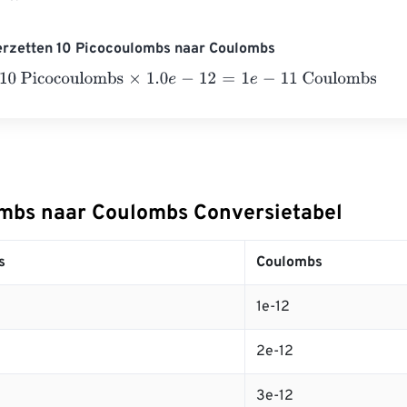
erzetten 10 Picocoulombs naar Coulombs
Picocoulombs
×
1.0
e
-
12
=
1
e
-
11
Coulombs
mbs naar Coulombs Conversietabel
s
Coulombs
1e-12
2e-12
3e-12