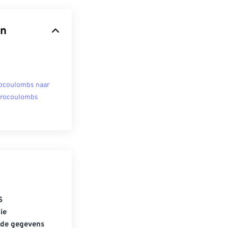
en
ocoulombs naar
rocoulombs
S
ie
gde gegevens