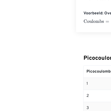
Voorbeeld: Ov
Coulombs
=
10 
Picocoulo
Picocoulomb
1
2
3