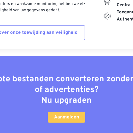
enters en waakzame monitoring hebben we elk
Centra
ligheid van uw gegevens gedekt.
Toegang
Authent
ver onze toewijding aan veiligheid
rote bestanden converteren zonder
of advertenties?
Nu upgraden
Aanmelden