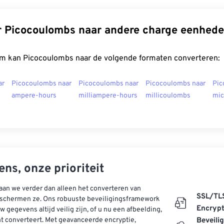
r Picocoulombs naar andere charge eenhed
m kan Picocoulombs naar de volgende formaten converteren:
ar
Picocoulombs naar
Picocoulombs naar
Picocoulombs naar
Pic
ampere-hours
milliampere-hours
millicoulombs
mic
ns, onze prioriteit
aan we verder dan alleen het converteren van
SSL/TL
schermen ze. Ons robuuste beveiligingsframework
Encrypt
w gegevens altijd veilig zijn, of u nu een afbeelding,
t converteert. Met geavanceerde encryptie,
Beveili