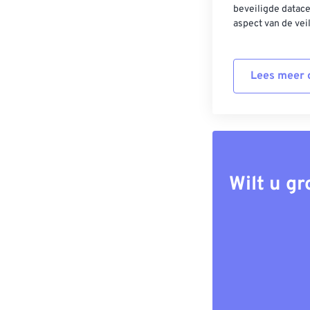
beveiligde datac
aspect van de vei
Lees meer o
Wilt u g