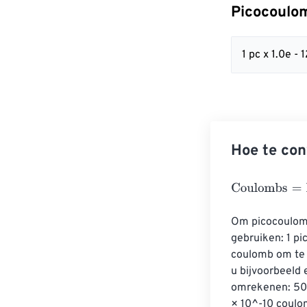
Picocoulo
1 pc x 1.0e -
Hoe te co
Coulombs
=
Pic
Om picocoulomb
gebruiken: 1 pi
coulomb om te 
u bijvoorbeeld
omrekenen: 500 
× 10^-10 coulo