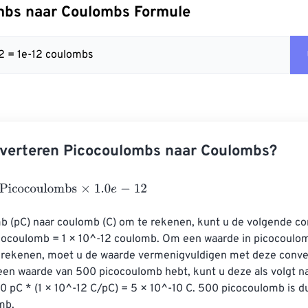
mbs naar Coulombs Formule
 12 = 1e-12 coulombs
nverteren Picocoulombs naar Coulombs?
ocoulombs
×
1.0
e
-
12
 (pC) naar coulomb (C) om te rekenen, kunt u de volgende con
cocoulomb = 1 × 10^-12 coulomb. Om een ​​waarde in picocoulo
rekenen, moet u de waarde vermenigvuldigen met deze convers
 een waarde van 500 picocoulomb hebt, kunt u deze als volgt n
pC * (1 × 10^-12 C/pC) = 5 × 10^-10 C. 500 picocoulomb is dus
mb.