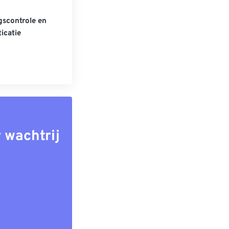
scontrole en
icatie
 wachtrij