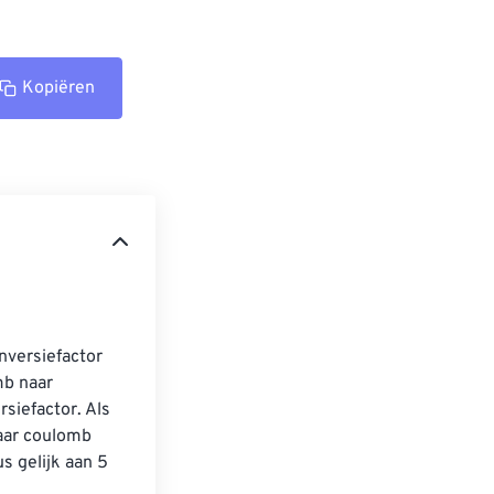
Kopiëren
versiefactor 
mb naar 
iefactor. Als 
aar coulomb 
 gelijk aan 5 