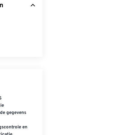
n
S
ie
gde gegevens
scontrole en
icatie