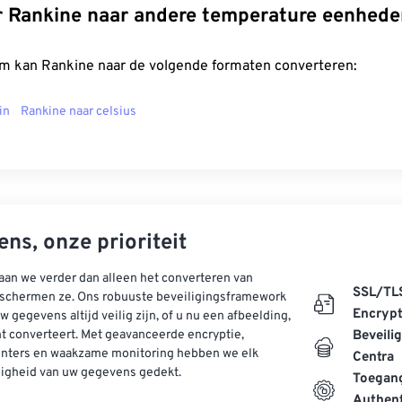
r Rankine naar andere temperature eenhede
m kan Rankine naar de volgende formaten converteren:
in
Rankine naar celsius
ns, onze prioriteit
aan we verder dan alleen het converteren van
SSL/TL
schermen ze. Ons robuuste beveiligingsframework
Encrypt
w gegevens altijd veilig zijn, of u nu een afbeelding,
t converteert. Met geavanceerde encryptie,
Beveili
enters en waakzame monitoring hebben we elk
Centra
ligheid van uw gegevens gedekt.
Toegang
Authent