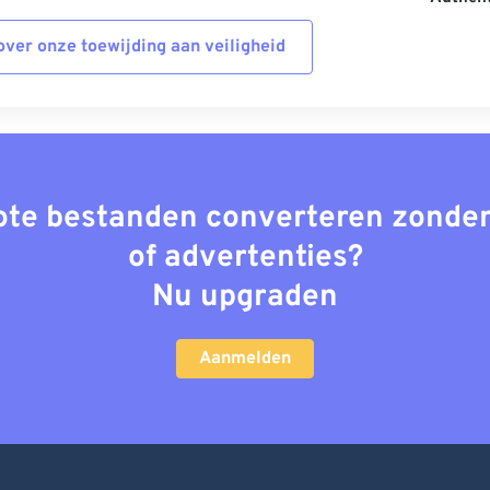
ver onze toewijding aan veiligheid
rote bestanden converteren zonder
of advertenties?
Nu upgraden
Aanmelden