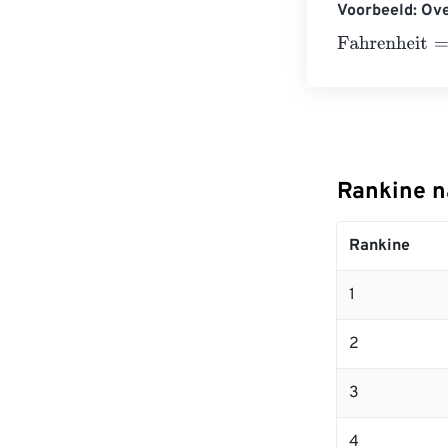
Voorbeeld: Ove
Fahrenheit
=
10 
Rankine n
Rankine
1
2
3
4