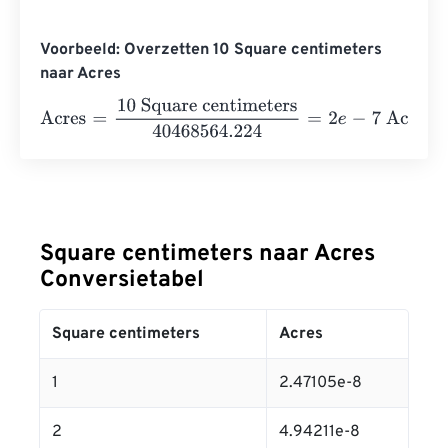
Voorbeeld: Overzetten 10 Square centimeters
naar Acres
Acres
=
10 Square centimeters
40468564.224
=
2
e
-
7
Acr
Square centimeters naar Acres
Conversietabel
Square centimeters
Acres
1
2.47105e-8
2
4.94211e-8