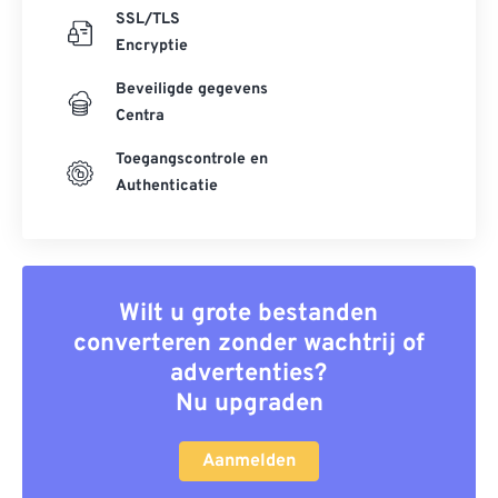
SSL/TLS
Encryptie
Beveiligde gegevens
Centra
Toegangscontrole en
Authenticatie
Wilt u grote bestanden
converteren zonder wachtrij of
advertenties?
Nu upgraden
Aanmelden