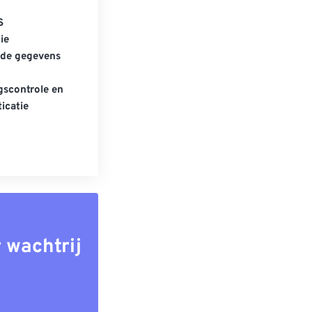
S
ie
gde gegevens
scontrole en
icatie
 wachtrij