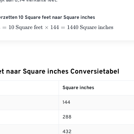
ijk aan 6,94 vierkante feet.
rzetten 10 Square feet naar Square inches
=
10 Square feet
×
144
=
1440
Square inches
et naar Square inches Conversietabel
Square inches
144
288
432