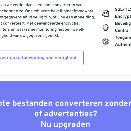
aan we verder dan alleen het converteren van
SSL/TL
schermen ze. Ons robuuste beveiligingsframework
Encrypt
w gegevens altijd veilig zijn, of u nu een afbeelding,
t converteert. Met geavanceerde encryptie,
Beveili
enters en waakzame monitoring hebben we elk
Centra
ligheid van uw gegevens gedekt.
Toegang
Authent
ver onze toewijding aan veiligheid
rote bestanden converteren zonder
of advertenties?
Nu upgraden