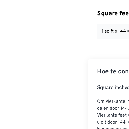
Square fee
1 sq ft x 144 
Hoe te con
Square inches
Om vierkante in
delen door 144.
Vierkante feet 
u dit door 144: