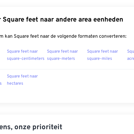
 Square feet naar andere area eenheden
m kan Square feet naar de volgende formaten converteren:
Square feet naar
Square feet naar
Square feet naar
Squ
square-centimeters
square-meters
square-miles
acr
Square feet naar
s
hectares
ns, onze prioriteit