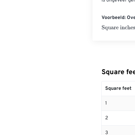
is ongeveer gel
Voorbeeld: Ove
Square inches
Square fe
Square feet
1
2
3