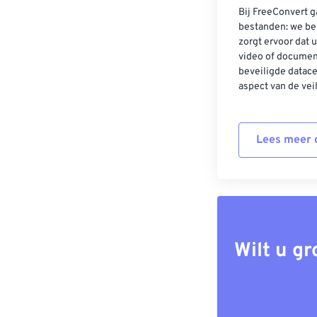
Bij FreeConvert g
bestanden: we be
zorgt ervoor dat u
video of documen
beveiligde datac
aspect van de vei
Lees meer o
Wilt u g