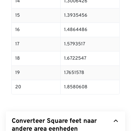
14
1.3006426
15
1.3935456
16
1.4864486
17
1.5793517
18
1.6722547
19
1.7651578
20
1.8580608
Converteer Square feet naar
andere area eenheden