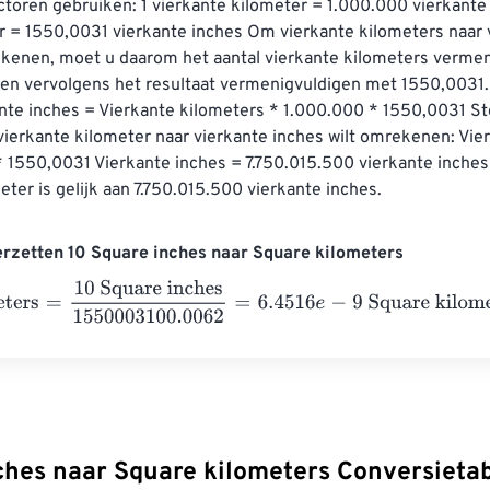
toren gebruiken: 1 vierkante kilometer = 1.000.000 vierkante 
r = 1550,0031 vierkante inches Om vierkante kilometers naar 
ekenen, moet u daarom het aantal vierkante kilometers vermen
en vervolgens het resultaat vermenigvuldigen met 1550,0031. 
nte inches = Vierkante kilometers * 1.000.000 * 1550,0031 Ste
vierkante kilometer naar vierkante inches wilt omrekenen: Vie
* 1550,0031 Vierkante inches = 7.750.015.500 vierkante inches
eter is gelijk aan 7.750.015.500 vierkante inches.
rzetten 10 Square inches naar Square kilometers
ers
=
10 Square inches
1550003100.0062
=
6.4516
e
-
9
Square k
ches naar Square kilometers Conversieta