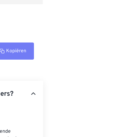
Kopiëren
ters?
gende 