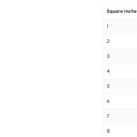
Square inche
1
2
3
4
5
6
7
8