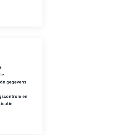
S
ie
gde gegevens
scontrole en
icatie