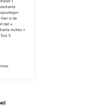
meter 1 
vierkante 
igvuldigen 
Hier is de 
l dat u 
rkante inches = 
 Dus 5 
ilometers
bel