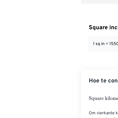
Square inc
1 sq in ÷ 15
Hoe te con
Square kilomet
Om vierkante k