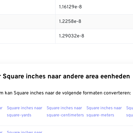
1.16129e-8
1.2258e-8
1.29032e-8
 Square inches naar andere area eenheden
m kan Square inches naar de volgende formaten converteren:
ar
Square inches naar
Square inches naar
Square inches naar
Squ
square-yards
square-centimeters
square-meters
squ
ar
Square inches naar