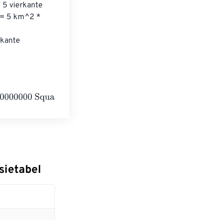
 5 vierkante 
 = 5 km^2 * 
kante 
Square centimeters
sietabel