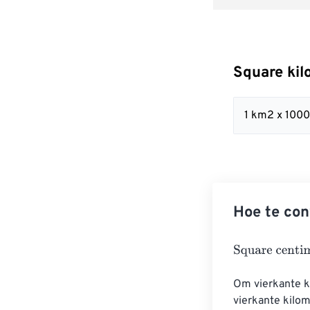
Square kil
1 km2 x 100
Hoe te con
Square centim
Om vierkante k
vierkante kilo