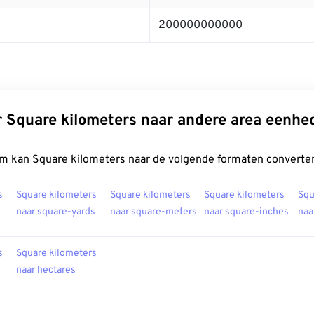
200000000000
 Square kilometers naar andere area eenhe
m kan Square kilometers naar de volgende formaten converte
s
Square kilometers
Square kilometers
Square kilometers
Squ
naar square-yards
naar square-meters
naar square-inches
naa
s
Square kilometers
naar hectares