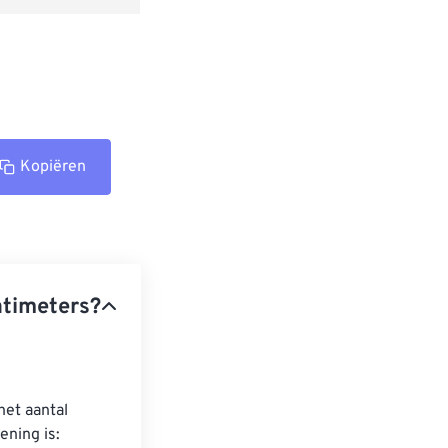
Kopiëren
ntimeters?
et aantal 
ning is: 