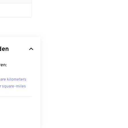
den
ren:
are kilometers
r square-miles