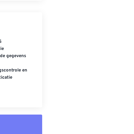
S
ie
gde gegevens
scontrole en
icatie