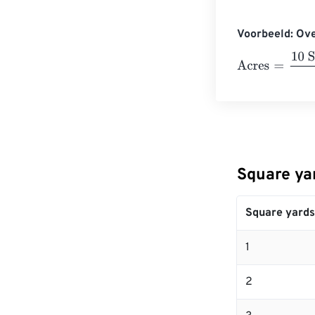
Voorbeeld: Ove
Acres
=
10 Squa
Square ya
Square yards
1
2