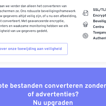
aan we verder dan alleen het converteren van
SSL/TL
schermen ze. Ons robuuste beveiligingsframework
Encrypt
w gegevens altijd veilig zijn, of u nu een afbeelding,
t converteert. Met geavanceerde encryptie,
Beveili
enters en waakzame monitoring hebben we elk
Centra
ligheid van uw gegevens gedekt.
Toegang
Authent
ver onze toewijding aan veiligheid
rote bestanden converteren zonder
of advertenties?
Nu upgraden