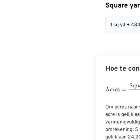
Square yar
1 sq yd ÷ 48
Hoe te con
Acres
=
Square 
Om acres naar 
acre is gelijk 
vermenigvuldigt
omrekening: 5 a
gelijk aan 24.2