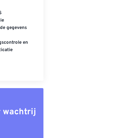
S
ie
gde gegevens
scontrole en
icatie
 wachtrij