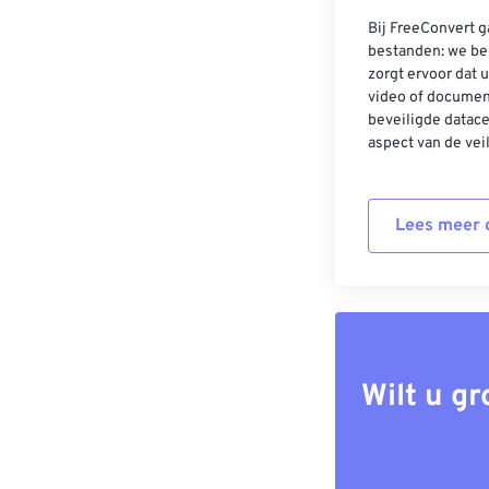
Bij FreeConvert g
bestanden: we be
zorgt ervoor dat u
video of documen
beveiligde datac
aspect van de vei
Lees meer o
Wilt u g