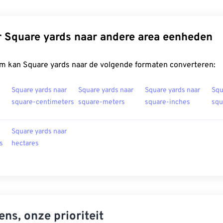
 Square yards naar andere area eenheden
m kan Square yards naar de volgende formaten converteren:
Square yards naar
Square yards naar
Square yards naar
Squ
square-centimeters
square-meters
square-inches
squ
Square yards naar
s
hectares
ns, onze prioriteit