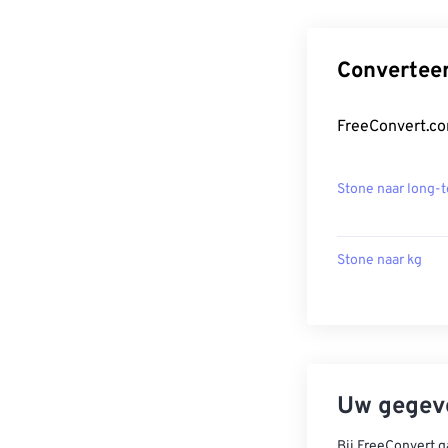
Convertee
FreeConvert.co
Stone naar long-
Stone naar kg
Uw gegeve
Bij FreeConvert g