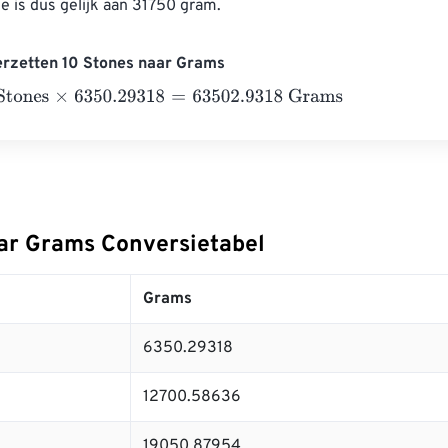
e is dus gelijk aan 31750 gram.
erzetten 10 Stones naar Grams
nes
×
6350.29318
=
63502.9318
Grams
ar Grams Conversietabel
Grams
6350.29318
12700.58636
19050.87954