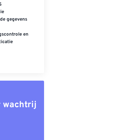
S
ie
gde gegevens
scontrole en
icatie
 wachtrij