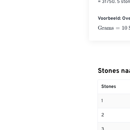
= 31750. 5 ston
Voorbeeld: Ov
Grams
=
10 Sto
Stones na
Stones
1
2
3