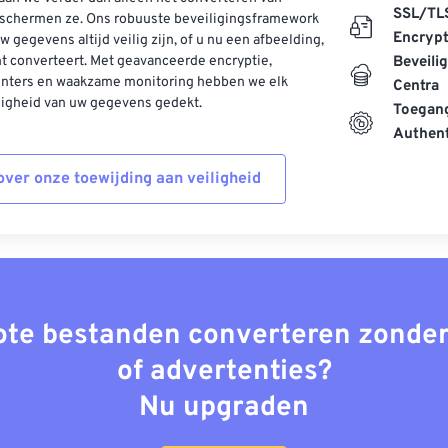
SSL/TL
schermen ze. Ons robuuste beveiligingsframework
Encrypt
w gegevens altijd veilig zijn, of u nu een afbeelding,
t converteert. Met geavanceerde encryptie,
Beveili
enters en waakzame monitoring hebben we elk
Centra
ligheid van uw gegevens gedekt.
Toegang
Authent
ver onze toewijding aan veiligheid
rote bestanden converteren zonder
of advertenties?
Nu upgraden