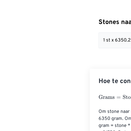
Stones na
1 st x 6350.
Hoe te con
Grams
=
Stones
Om stone naar g
6350 gram. Om 
gram = stone *