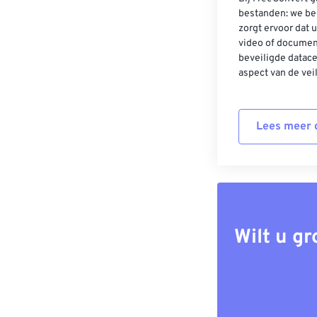
bestanden: we be
zorgt ervoor dat u
video of documen
beveiligde datac
aspect van de vei
Lees meer o
Wilt u g