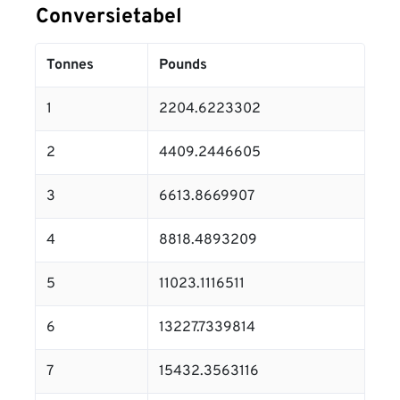
Conversietabel
Tonnes
Pounds
1
2204.6223302
2
4409.2446605
3
6613.8669907
4
8818.4893209
5
11023.1116511
6
13227.7339814
7
15432.3563116