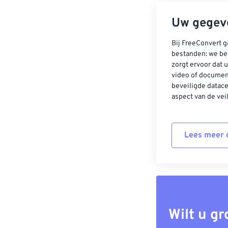
Uw gegeve
Bij FreeConvert g
bestanden: we be
zorgt ervoor dat u
video of documen
beveiligde datac
aspect van de vei
Lees meer o
Wilt u g