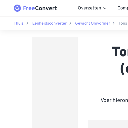
Overzetten
Comp
Thuis
Eenheidsconverter
Gewicht Omvormer
Tons
To
(
Voer hiero