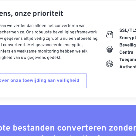
ns, onze prioriteit
aan we verder dan alleen het converteren van
SSL/TL
schermen ze. Ons robuuste beveiligingsframework
Encrypt
w gegevens altijd veilig zijn, of u nu een afbeelding,
t converteert. Met geavanceerde encryptie,
Beveili
enters en waakzame monitoring hebben we elk
Centra
ligheid van uw gegevens gedekt.
Toegang
Authent
ver onze toewijding aan veiligheid
rote bestanden converteren zonder