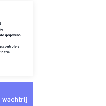
S
ie
gde gegevens
scontrole en
icatie
 wachtrij