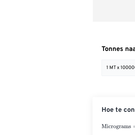
Tonnes na
1 MT x 1000
Hoe te con
Micrograms
=
T