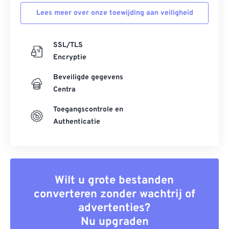
Lees meer over onze toewijding aan veiligheid
SSL/TLS
Encryptie
Beveiligde gegevens
Centra
Toegangscontrole en
Authenticatie
Wilt u grote bestanden
converteren zonder wachtrij of
advertenties?
Nu upgraden