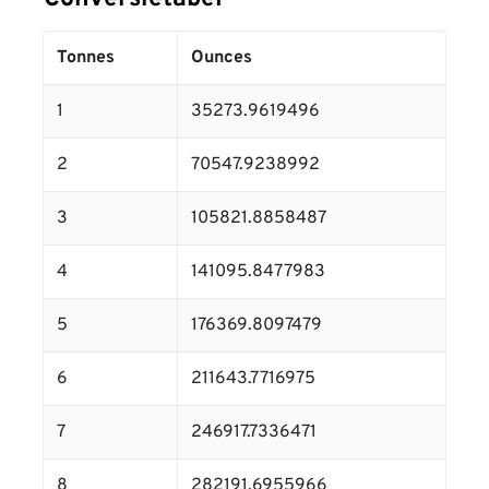
Tonnes
Ounces
1
35273.9619496
2
70547.9238992
3
105821.8858487
4
141095.8477983
5
176369.8097479
6
211643.7716975
7
246917.7336471
8
282191.6955966