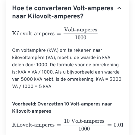
Hoe te converteren Volt-amperes
naar Kilovolt-amperes?
Kilovolt-amperes
=
Volt-amperes
1000
Om voltampère (kVA) om te rekenen naar 
kilovoltampère (VA), moet u de waarde in kVA 
delen door 1000. De formule voor de omrekening 
is: kVA = VA / 1000. Als u bijvoorbeeld een waarde 
van 5000 kVA hebt, is de omrekening: kVA = 5000 
VA / 1000 = 5 kVA
Voorbeeld: Overzetten 10 Volt-amperes naar
Kilovolt-amperes
Kilovolt-amperes
=
10 Volt-amperes
1000
=
0.01
Kilovolt-a