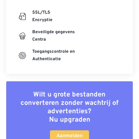
SSL/TLS
Encryptie
Beveiligde gegevens
Centra
Toegangscontrole en
Authenticatie
Wilt u grote bestanden
converteren zonder wachtrij of
advertenties?
Nu upgraden
Aanmelden