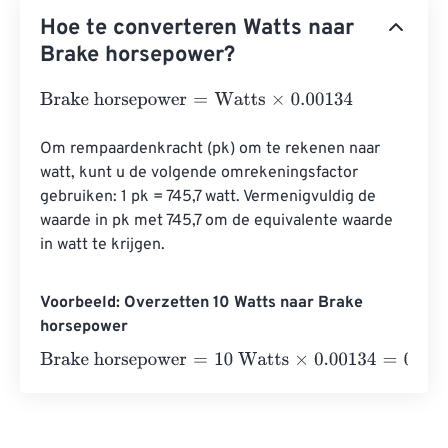
Hoe te converteren Watts naar
Brake horsepower?
Brake horsepower
=
Watts
×
0.00134
Om rempaardenkracht (pk) om te rekenen naar 
watt, kunt u de volgende omrekeningsfactor 
gebruiken: 1 pk = 745,7 watt. Vermenigvuldig de 
waarde in pk met 745,7 om de equivalente waarde 
in watt te krijgen.
Voorbeeld: Overzetten 10 Watts naar Brake
horsepower
Brake horsepower
=
10 Watts
×
0.00134
=
0.0134
Brake ho