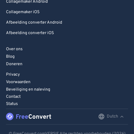
Collagemaker Android
Collagemaker iOS
Afbeelding converter Android
Afbeelding converter iOS
Over ons
Blog
Doneren
Privacy
Voorwaarden
Beveiliging en naleving
Contact
Status
Dutch
English
Deutsch
© FreeConvert.comVERSIE Alle rechten voorbehouden (2026)