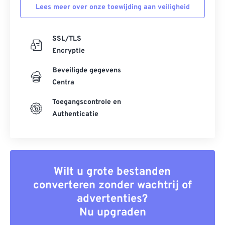
Lees meer over onze toewijding aan veiligheid
SSL/TLS
Encryptie
Beveiligde gegevens
Centra
Toegangscontrole en
Authenticatie
Wilt u grote bestanden
converteren zonder wachtrij of
advertenties?
Nu upgraden