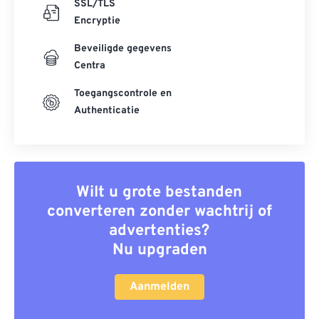
SSL/TLS
Encryptie
Beveiligde gegevens
Centra
Toegangscontrole en
Authenticatie
Wilt u grote bestanden
converteren zonder wachtrij of
advertenties?
Nu upgraden
Aanmelden