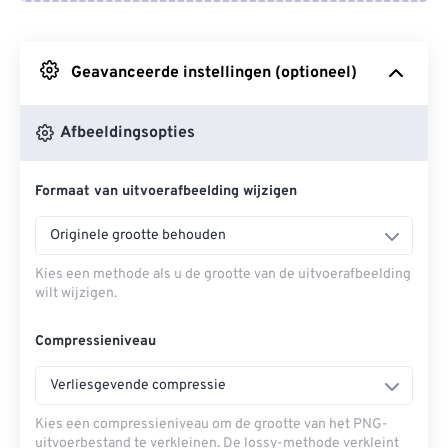
Van Google Drive
Geavanceerde instellingen (optioneel)
Van OneDrive
Afbeeldingsopties
Van Url
Formaat van uitvoerafbeelding wijzigen
Originele grootte behouden
Kies een methode als u de grootte van de uitvoerafbeelding
wilt wijzigen.
Compressieniveau
Verliesgevende compressie
Kies een compressieniveau om de grootte van het PNG-
uitvoerbestand te verkleinen. De lossy-methode verkleint