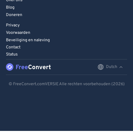
Over ons
Blog
Doneren
Privacy
Voorwaarden
Beveiliging en naleving
Contact
Status
Dutch
English
Deutsch
© FreeConvert.comVERSIE Alle rechten voorbehouden (2026)
Español
Français
Português
Italiano