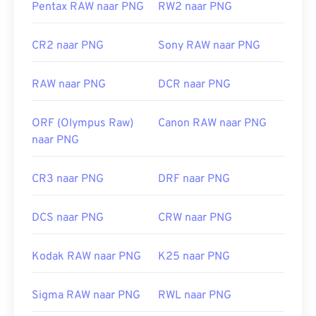
Pentax RAW naar PNG
RW2 naar PNG
Ontwikkeld door:
PNG Development Group
Eerste release:
1 oktober 1996
CR2 naar PNG
Sony RAW naar PNG
Nuttige links:
RAW naar PNG
DCR naar PNG
LifeWire-artikel over PNG's
Wiki-artikel over PNG's
ORF (Olympus Raw)
Canon RAW naar PNG
Gerelateerde PNG-hulpmiddelen:
naar PNG
Gebruik onze
kleurenkiezer
om kleuren uit
CR3 naar PNG
DRF naar PNG
afbeeldingen te kiezen
DCS naar PNG
CRW naar PNG
Kodak RAW naar PNG
K25 naar PNG
Sigma RAW naar PNG
RWL naar PNG