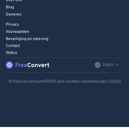
Over ons
Blog
Doneren
Privacy
Voorwaarden
Beveiliging en naleving
Contact
Status
Dutch
English
Deutsch
© FreeConvert.comVERSIE Alle rechten voorbehouden (2026)
Español
Français
Português
Italiano