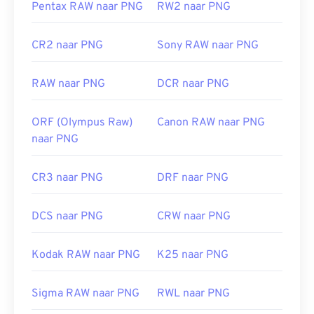
Pentax RAW naar PNG
RW2 naar PNG
Ontwikkeld door:
PNG Development Group
Eerste release:
1 oktober 1996
CR2 naar PNG
Sony RAW naar PNG
Nuttige links:
RAW naar PNG
DCR naar PNG
LifeWire-artikel over PNG's
Wiki-artikel over PNG's
ORF (Olympus Raw)
Canon RAW naar PNG
Gerelateerde PNG-hulpmiddelen:
naar PNG
Gebruik onze
kleurenkiezer
om kleuren uit
CR3 naar PNG
DRF naar PNG
afbeeldingen te kiezen
DCS naar PNG
CRW naar PNG
Kodak RAW naar PNG
K25 naar PNG
Sigma RAW naar PNG
RWL naar PNG