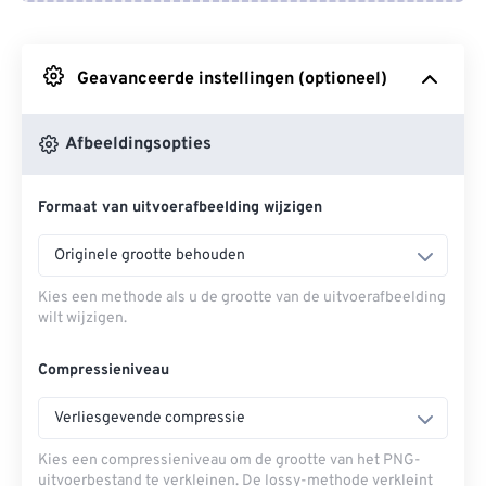
Van Google Drive
Geavanceerde instellingen (optioneel)
Van OneDrive
Afbeeldingsopties
Van Url
Formaat van uitvoerafbeelding wijzigen
Originele grootte behouden
Kies een methode als u de grootte van de uitvoerafbeelding
wilt wijzigen.
Compressieniveau
Verliesgevende compressie
Kies een compressieniveau om de grootte van het PNG-
uitvoerbestand te verkleinen. De lossy-methode verkleint