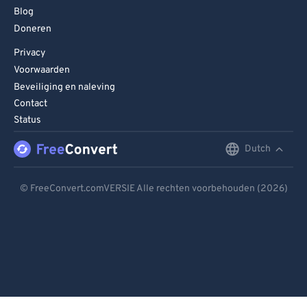
Blog
Doneren
Privacy
Voorwaarden
Beveiliging en naleving
Contact
Status
Dutch
English
Deutsch
© FreeConvert.comVERSIE Alle rechten voorbehouden (2026)
Español
Français
Português
Italiano