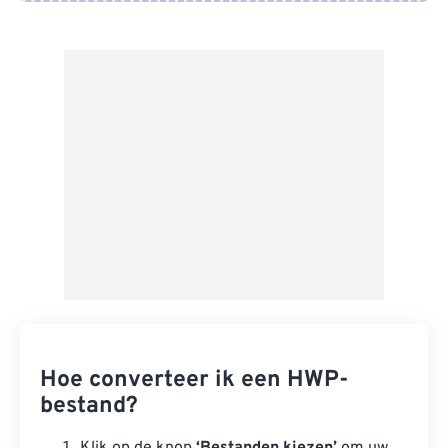
Van Google Drive
Van OneDrive
Van Url
Hoe converteer ik een HWP-
bestand?