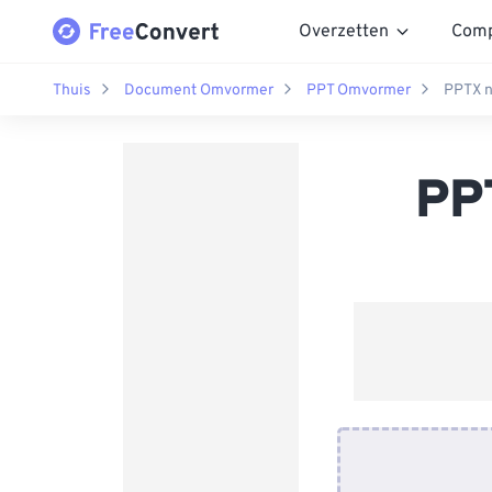
Overzetten
Comp
Thuis
Document Omvormer
PPT Omvormer
PPTX n
PP