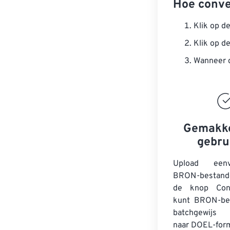
Hoe conve
Klik op d
Klik op d
Wanneer d
Gemakke
gebru
Upload een
BRON-bestande
de knop Conv
kunt
BRON-be
batchgewijs 
naar DOEL-for