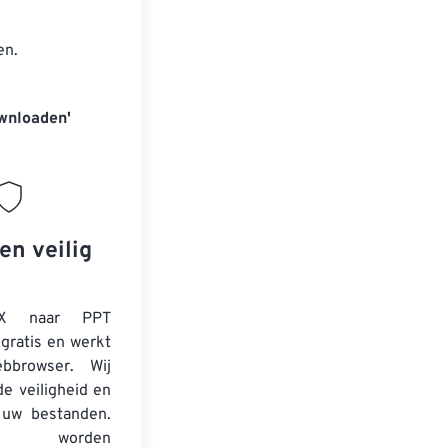
en.
wnloaden'
en veilig
X naar PPT
 gratis en werkt
bbrowser. Wij
e veiligheid en
 uw bestanden.
en worden