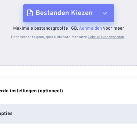
Bestanden Kiezen
Maximale bestandsgrootte 1GB.
Aanmelden
voor meer
Van apparaat
Door verder te gaan, gaat u akkoord met onze
Gebruiksvoorwaarden
.
Van Dropbox
Van Google Drive
de instellingen (optioneel)
Van OneDrive
pties
Van Url