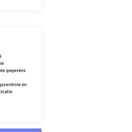
S
ie
gde gegevens
scontrole en
icatie