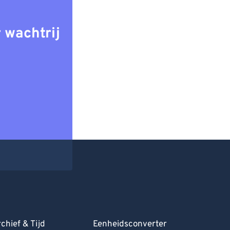
 wachtrij
chief & Tijd
Eenheidsconverter