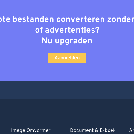
rote bestanden converteren zonder
of advertenties?
Nu upgraden
Aanmelden
Image Omvormer
Document & E-boek
Ar