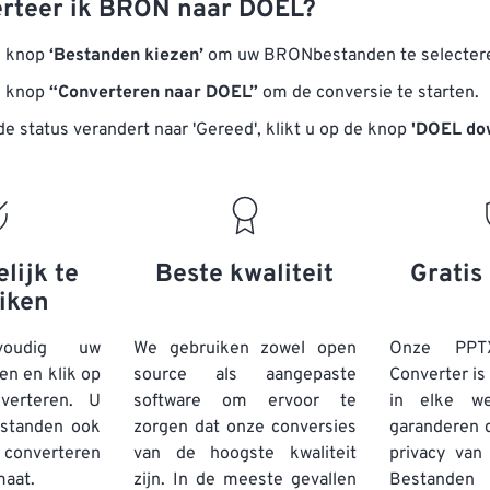
rteer ik BRON naar DOEL?
e knop
‘Bestanden kiezen’
om uw BRONbestanden te selecter
e knop
“Converteren naar DOEL”
om de conversie te starten.
e status verandert naar 'Gereed', klikt u op de knop
'DOEL do
lijk te
Beste kwaliteit
Gratis 
iken
voudig uw
We gebruiken zowel open
Onze PPT
n en klik op
source als aangepaste
Converter is
erteren. U
software om ervoor te
in elke we
standen
ook
zorgen dat onze conversies
garanderen d
converteren
van de hoogste kwaliteit
privacy van
maat.
zijn. In de meeste gevallen
Bestand