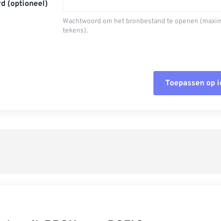
d (optioneel)
Wachtwoord om het bronbestand te openen (maxi
tekens).
Toepassen op 
Alle opties
Toepassen 
Opslaan als