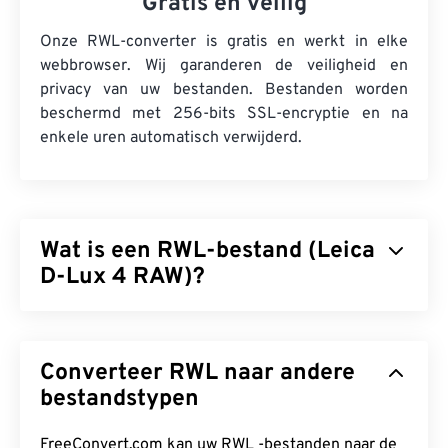
Gratis en veilig
Onze RWL-converter is gratis en werkt in elke
webbrowser. Wij garanderen de veiligheid en
privacy van uw bestanden. Bestanden worden
beschermd met 256-bits SSL-encryptie en na
enkele uren automatisch verwijderd.
Wat is een RWL-bestand (Leica
D-Lux 4 RAW)?
Leica D-Lux 4 RAW (RWL) is het standaard RAW-
bestandsformaat dat door een
Leica D-Lux 4-
Converteer RWL naar andere
camera wordt geproduceerd. RAW-bestanden
dienen hetzelfde doel als fysieke
bestandstypen
negatieven
die op
film worden geproduceerd. Daarom is de toegang
tot vrijwel alle informatie van een RWL-beeld het
FreeConvert.com kan uw RWL -bestanden naar de