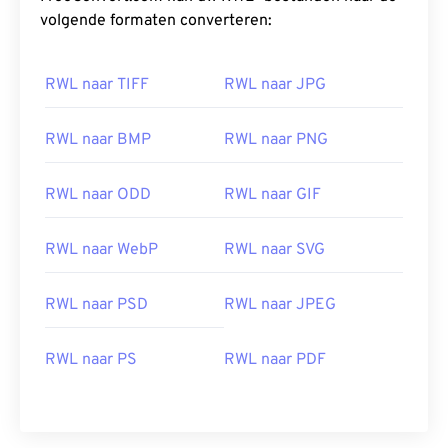
belangrijkste voordeel van het werken met dit
volgende formaten converteren:
RAW-bestandstype.
RWL naar TIFF
RWL naar JPG
Hoe open ik een RWL-bestand?
RWL-bestanden kun je het beste openen met een
RWL naar BMP
RWL naar PNG
Adobe-product, zoals
Photoshop Lightroom
, op
zowel Microsoft Windows (Windows) als macOS.
RWL naar ODD
RWL naar GIF
Andere Windows-compatibele programma's voor
het openen van RWL-bestanden zijn
HDR
RWL naar WebP
RWL naar SVG
Darkroom
en
Zoner Photo Studio
.
Een alternatieve viewer voor RWL is
XnView MP
.
RWL naar PSD
RWL naar JPEG
RWL wordt ook ondersteund door
Adobe
Photoshop Camera Raw
,
Adobe DNG Converter
en
Magix Photo Manager
.
RWL naar PS
RWL naar PDF
Ontwikkeld door:
Leica
Eerste release:
2008