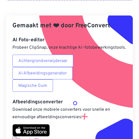
Van Google Drive
Gemaakt met
❤️
door
FreeConvert
Van OneDrive
AI Foto-editor
Probeer ClipSnap, onze krachtige AI-fotobewerkingstools.
Van Url
Achtergrondverwijderaar
AI Afbeeldingsgenerator
Magische Gum
Afbeeldingsconverter
Download onze mobiele converters voor snelle en
eenvoudige afbeeldingsconversies.