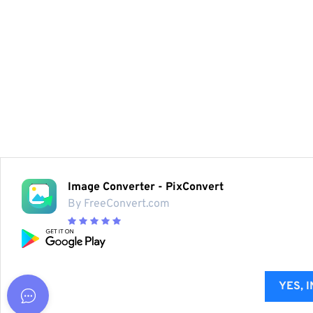
Image Converter - PixConvert
By FreeConvert.com
YES, 