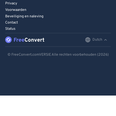
Privacy
Voorwaarden
Beveiliging en naleving
Contact
Status
Dutch
English
Deutsch
© FreeConvert.comVERSIE Alle rechten voorbehouden (2026)
Español
Français
Português
Italiano
Dutch
日本語