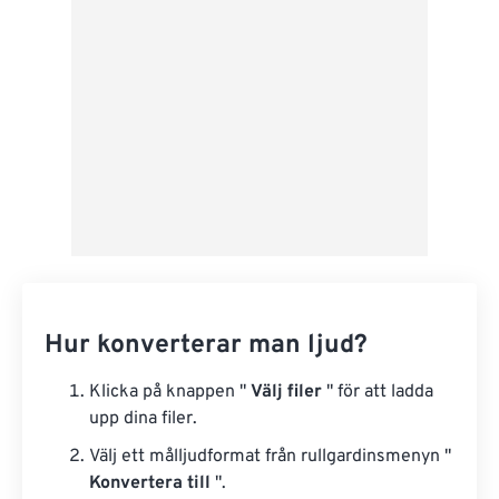
Från Google Drive
Från OneDrive
Från URL
Hur konverterar man ljud?
Klicka på knappen "
Välj filer
" för att ladda
upp dina filer.
Välj ett målljudformat från rullgardinsmenyn "
Konvertera till
".