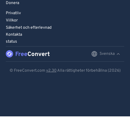
Donera
Privatliv
Villkor
Säkerhet och efterlevnad
Kontakta
status
Svenska
English
Deutsch
© FreeConvert.com
v2.30
Alla rättigheter förbehållna (2026)
Español
Français
Português
Italiano
Dutch