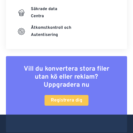
Säkrade data
Centra
Åtkomstkontroll och
Autentisering
Vill du konvertera stora filer
utan kö eller reklam?
Uppgradera nu
Registrera dig