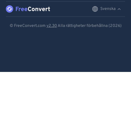
Svenska
English
Deutsch
© FreeConvert.com
v2.30
Alla rättigheter förbehållna (2026)
Español
Français
Português
Italiano
Dutch
日本語
简体中文
繁體中文
한국어