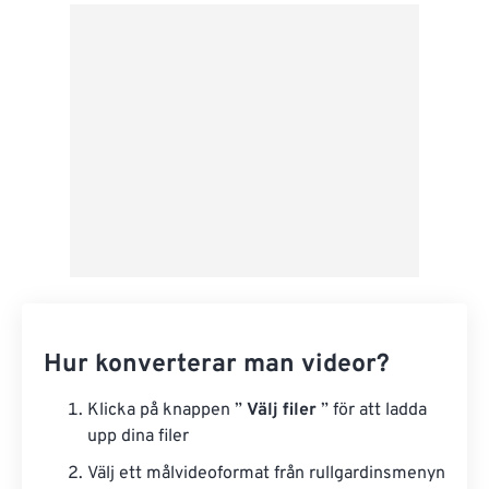
Från Google Drive
Från OneDrive
Från URL
Hur konverterar man videor?
Klicka på knappen ”
Välj filer
” för att ladda
upp dina filer
Välj ett målvideoformat från rullgardinsmenyn