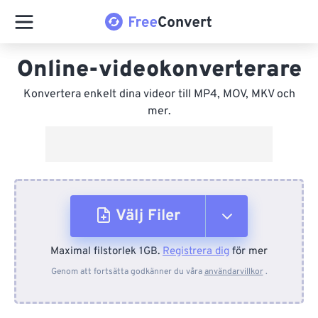
Online-videokonverterare
Konvertera enkelt dina videor till MP4, MOV, MKV och
mer.
Välj Filer
Maximal filstorlek 1GB.
Registrera dig
för mer
Från enhet
Genom att fortsätta godkänner du våra
användarvillkor
.
Från Dropbox