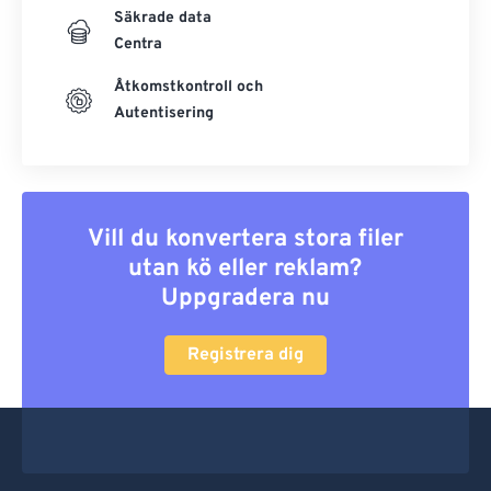
Säkrade data
Centra
Åtkomstkontroll och
Autentisering
Vill du konvertera stora filer
utan kö eller reklam?
Uppgradera nu
Registrera dig