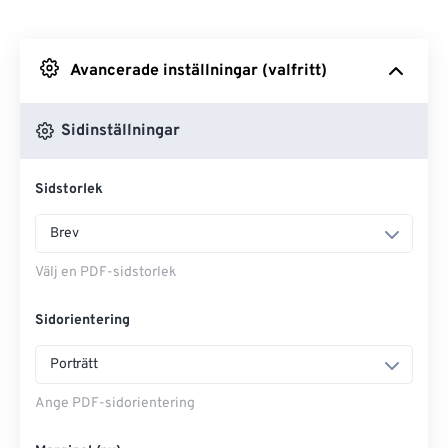
Från Dropbox
Avancerade inställningar (valfritt)
Från Google Drive
Sidinställningar
Från OneDrive
Sidstorlek
Ange webbsida
Brev
Välj en PDF-sidstorlek
Sidorientering
Porträtt
Ange PDF-sidorientering