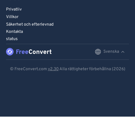
Privatliv
Villkor
Säkerhet och efterlevnad
Kontakta
status
Svenska
English
Deutsch
© FreeConvert.com
v2.30
Alla rättigheter förbehållna (2026)
Español
Français
Português
Italiano
Dutch