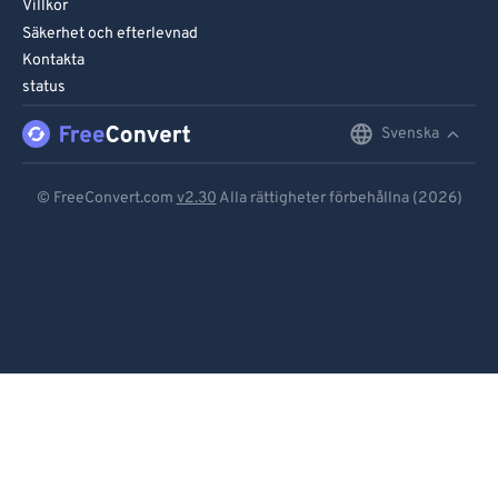
Villkor
Säkerhet och efterlevnad
Kontakta
status
Svenska
English
Deutsch
© FreeConvert.com
v2.30
Alla rättigheter förbehållna (2026)
Español
Français
Português
Italiano
Dutch
日本語