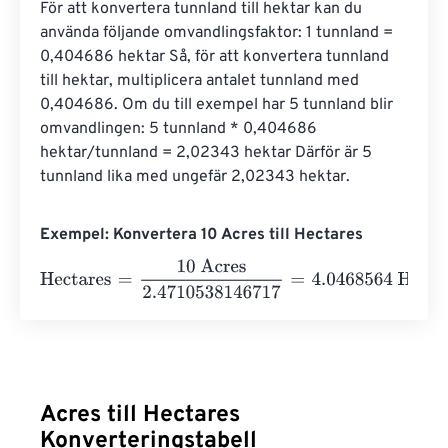
För att konvertera tunnland till hektar kan du 
använda följande omvandlingsfaktor: 1 tunnland = 
0,404686 hektar Så, för att konvertera tunnland 
till hektar, multiplicera antalet tunnland med 
0,404686. Om du till exempel har 5 tunnland blir 
omvandlingen: 5 tunnland * 0,404686 
hektar/tunnland = 2,02343 hektar Därför är 5 
tunnland lika med ungefär 2,02343 hektar.
Exempel: Konvertera 10 Acres till Hectares
Hectares
=
10 Acres
2.4710538146717
=
4.0468564
Hecta
Acres till Hectares
Konverteringstabell