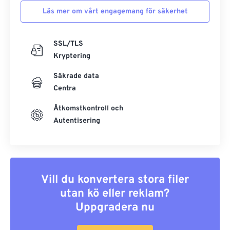
Läs mer om vårt engagemang för säkerhet
SSL/TLS
Kryptering
Säkrade data
Centra
Åtkomstkontroll och
Autentisering
Vill du konvertera stora filer
utan kö eller reklam?
Uppgradera nu