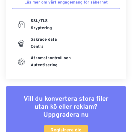
Läs mer om vårt engagemang för säkerhet
SSL/TLS
Kryptering
Säkrade data
Centra
Åtkomstkontroll och
Autentisering
Vill du konvertera stora filer
utan kö eller reklam?
Uppgradera nu
Registrera dig