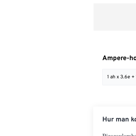
Ampere-hou
1 ah x 3.6e +
Hur man ko