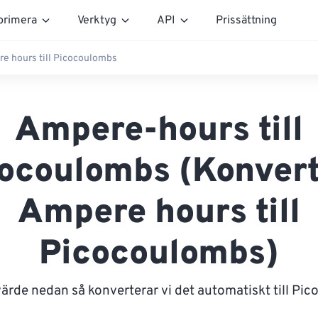
rimera
Verktyg
API
Prissättning
e hours till Picocoulombs
Ampere-hours till
ocoulombs (Konver
Ampere hours till
Picocoulombs)
värde nedan så konverterar vi det automatiskt till Pi