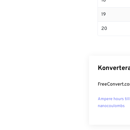
18
19
20
Konvertera
FreeConvert.co
Ampere hours till
nanocoulombs