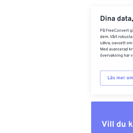
Dina data,
På FreeConvert går
dem. Vårt robusta 
säkra, oavsett om
Med avancerad kr
övervakning har vi
Läs mer om
Vill du 