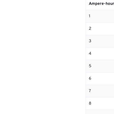
Ampere-hour
1
2
3
4
5
6
7
8