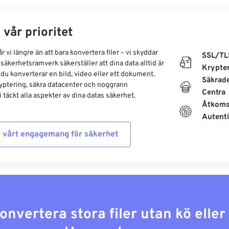
 vår prioritet
 vi längre än att bara konvertera filer – vi skyddar
SSL/TL
säkerhetsramverk säkerställer att dina data alltid är
Krypte
 du konverterar en bild, video eller ett dokument.
Säkrad
yptering, säkra datacenter och noggrann
Centra
 täckt alla aspekter av dina datas säkerhet.
Åtkoms
Autenti
 vårt engagemang för säkerhet
konvertera stora filer utan kö elle