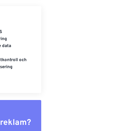
S
ring
e data
tkontroll och
sering
r reklam?