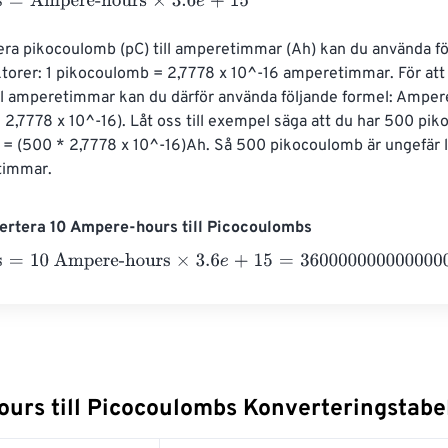
Ampere-hours
×
3.6
e
+
15
era pikocoulomb (pC) till amperetimmar (Ah) kan du använda fö
torer: 1 pikocoulomb = 2,7778 x 10^-16 amperetimmar. För att
ll amperetimmar kan du därför använda följande formel: Ampe
2,7778 x 10^-16). Låt oss till exempel säga att du har 500 pik
 (500 * 2,7778 x 10^-16)Ah. Så 500 pikocoulomb är ungefär l
timmar.
ertera 10 Ampere-hours till Picocoulombs
10 Ampere-hours
×
3.6
e
+
15
=
36000000000000000
Picocoul
urs till Picocoulombs Konverteringstabe