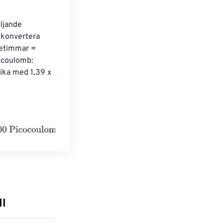
ljande 
 konvertera 
retimmar = 
ocoulomb: 
ika med 1,39 x 
ombs
ll