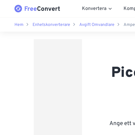
Konvertera
Komp
Hem
Enhetskonverterare
Avgift Omvandlare
Amper
Pic
Ange ett 