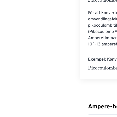
Picocoulombs
=
För att konvert
omvandlingsfak
pikocoulomb ti
(Pikocoulomb * 
Amperetimmar =
10^-13 ampere
Exempel: Konv
Picocoulombs
=
Ampere-ho