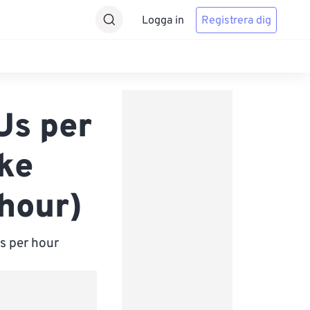
Logga in
Registrera dig
Us per
ke
 hour)
s per hour