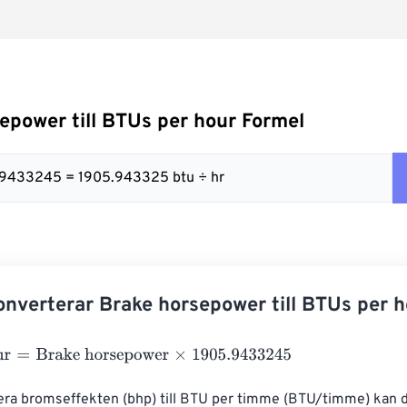
epower till BTUs per hour Formel
5.9433245 = 1905.943325 btu ÷ hr
nverterar Brake horsepower till BTUs per h
=
Brake horsepower
×
1905.9433245
tera bromseffekten (bhp) till BTU per timme (BTU/timme) kan 