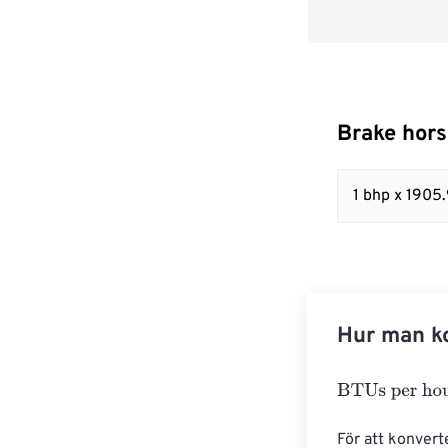
Brake hors
1 bhp x 190
Hur man ko
BTUs per hour
För att konver