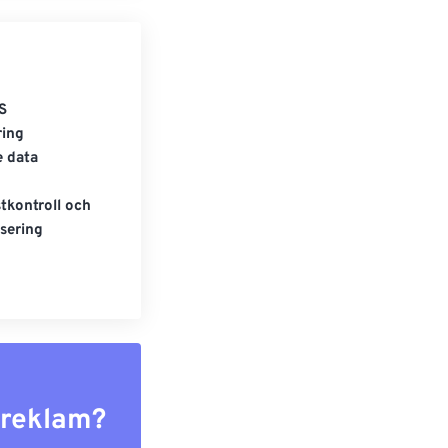
S
ring
e data
tkontroll och
sering
r reklam?