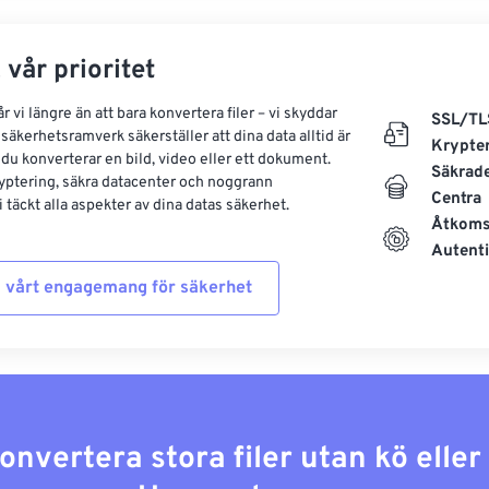
 vår prioritet
 vi längre än att bara konvertera filer – vi skyddar
SSL/TL
säkerhetsramverk säkerställer att dina data alltid är
Krypte
 du konverterar en bild, video eller ett dokument.
Säkrad
yptering, säkra datacenter och noggrann
Centra
 täckt alla aspekter av dina datas säkerhet.
Åtkoms
Autenti
 vårt engagemang för säkerhet
konvertera stora filer utan kö elle