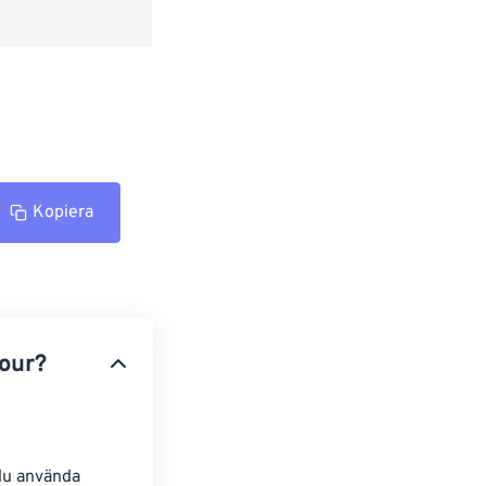
Kopiera
our?
du använda 