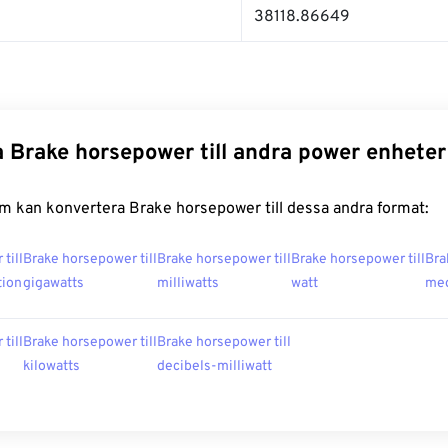
38118.86649
 Brake horsepower till andra power enheter
m kan konvertera Brake horsepower till dessa andra format:
till
Brake horsepower till
Brake horsepower till
Brake horsepower till
Bra
tion
gigawatts
milliwatts
watt
meg
till
Brake horsepower till
Brake horsepower till
kilowatts
decibels-milliwatt