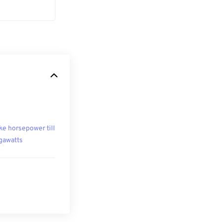
ke horsepower till
awatts