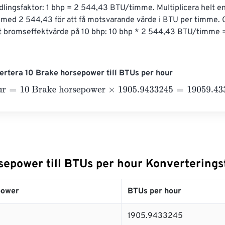
lingsfaktor: 1 bhp = 2 544,43 BTU/timme. Multiplicera helt en
med 2 544,43 för att få motsvarande värde i BTU per timme. O
t bromseffektvärde på 10 bhp: 10 bhp * 2 544,43 BTU/timme 
rtera 10 Brake horsepower till BTUs per hour
=
10 Brake horsepower
×
1905.9433245
=
19059.433245
BTUs p
sepower till BTUs per hour Konverterings
power
BTUs per hour
1905.9433245