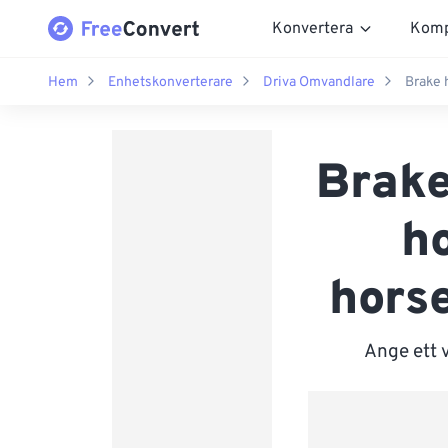
Konvertera
Komp
Hem
Enhetskonverterare
Driva Omvandlare
Brake 
Brake
h
horse
Ange ett 