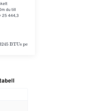
kelt 
m du till 
= 25 444,3 
er hour
tabell