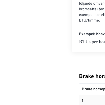
följande omvand
bromseffekten 
exempel har et
BTU/timme.
Exempel: Konve
BTUs per hour
Brake hor
Brake horse
1