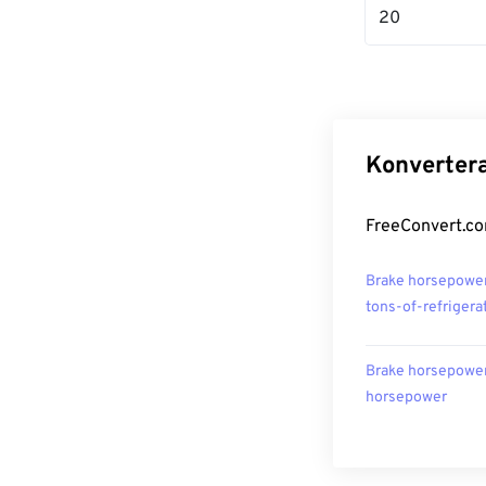
20
Konvertera
FreeConvert.co
Brake horsepower 
tons-of-refrigera
Brake horsepower 
horsepower