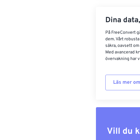
Dina data,
På FreeConvert går
dem. Vårt robusta 
säkra, oavsett om
Med avancerad kr
övervakning har vi
Läs mer om
Vill du 