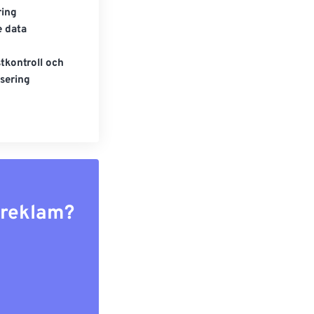
ring
e data
tkontroll och
sering
r reklam?