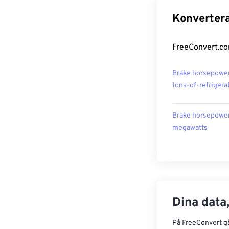
Konvertera
FreeConvert.co
Brake horsepower 
tons-of-refrigera
Brake horsepower 
megawatts
Dina data,
På FreeConvert går