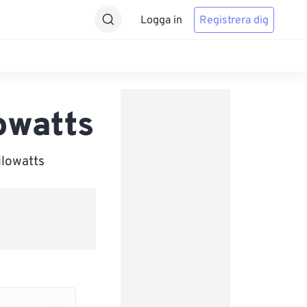
Logga in
Registrera dig
owatts
ilowatts