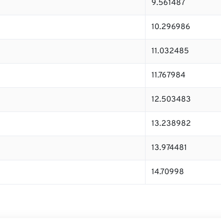
9.561487
10.296986
11.032485
11.767984
12.503483
13.238982
13.974481
14.70998