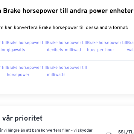
 Brake horsepower till andra power enheter
m kan konvertera Brake horsepower till dessa andra format:
till
Brake horsepower till
Brake horsepower till
Brake horsepower till
Bra
tion
gigawatts
decibels-milliwatt
btus-per-hour
wat
till
Brake horsepower till
Brake horsepower till
horsepower
milliwatts
 vår prioritet
 vi längre än att bara konvertera filer – vi skyddar
SSL/TL