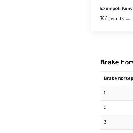
Exempel: Konve
Kilowatts
=
10 B
Brake hors
Brake horse
1
2
3