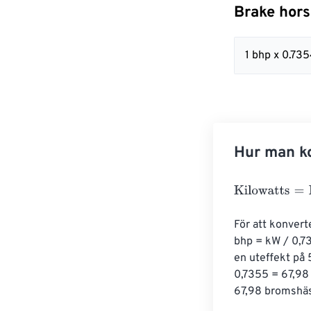
Brake hors
1 bhp x 0.73
Hur man ko
Kilowatts
=
Brak
För att konvert
bhp = kW / 0,73
en uteffekt på 
0,7355 = 67,98 
67,98 bromshäs