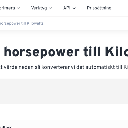
rimera
Verktyg
API
Prissättning
horsepower till Kilowatts
 horsepower till Kil
t värde nedan så konverterar vi det automatiskt till K