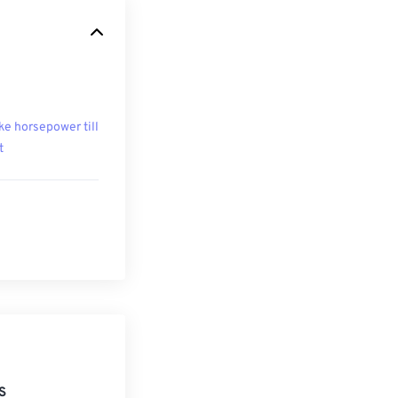
ke horsepower till
t
S