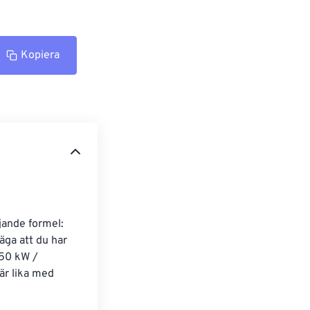
Kopiera
jande formel: 
äga att du har 
 50 kW / 
är lika med 