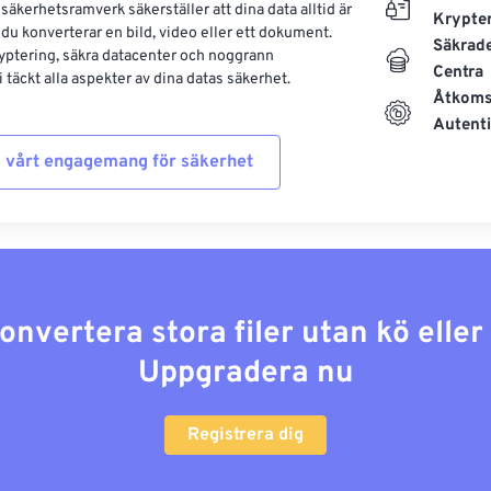
säkerhetsramverk säkerställer att dina data alltid är
Krypte
 du konverterar en bild, video eller ett dokument.
Säkrad
yptering, säkra datacenter och noggrann
Centra
 täckt alla aspekter av dina datas säkerhet.
Åtkoms
Autenti
 vårt engagemang för säkerhet
konvertera stora filer utan kö elle
Uppgradera nu
Registrera dig