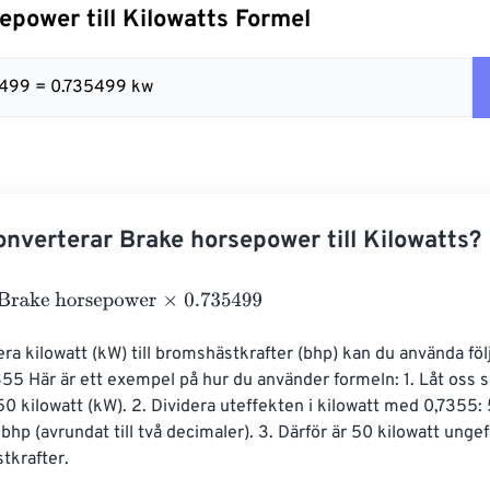
epower till Kilowatts Formel
5499 = 0.735499 kw
nverterar Brake horsepower till Kilowatts?
e horsepower
×
0.735499
era kilowatt (kW) till bromshästkrafter (bhp) kan du använda föl
55 Här är ett exempel på hur du använder formeln: 1. Låt oss s
50 kilowatt (kW). 2. Dividera uteffekten i kilowatt med 0,7355:
bhp (avrundat till två decimaler). 3. Därför är 50 kilowatt ungef
tkrafter.