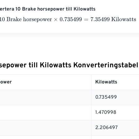
rtera 10 Brake horsepower till Kilowatts
rake horsepower
×
0.735499
=
7.35499
Kilowatts
epower till Kilowatts Konverteringstabel
power
Kilowatts
0.735499
1.470998
2.206497