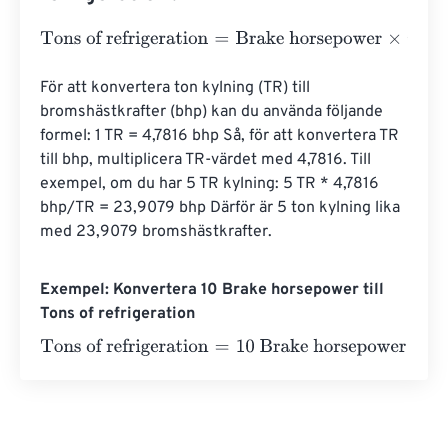
Tons of refrigeration
=
Brake horsepower
×
0.2091
För att konvertera ton kylning (TR) till 
bromshästkrafter (bhp) kan du använda följande 
formel: 1 TR = 4,7816 bhp Så, för att konvertera TR 
till bhp, multiplicera TR-värdet med 4,7816. Till 
exempel, om du har 5 TR kylning: 5 TR * 4,7816 
bhp/TR = 23,9079 bhp Därför är 5 ton kylning lika 
med 23,9079 bromshästkrafter.
Exempel: Konvertera 10 Brake horsepower till
Tons of refrigeration
Tons of refrigeration
=
10 Brake horsepower
×
0.2091
=
2.0