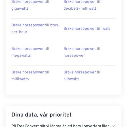
Brake horsepower till
Brake horsepower till
gigawatts
decibels-milliwatt
Brake horsepower till btus-
Brake horsepower till watt
per-hour
Brake horsepower till
Brake horsepower till
megawatts
horsepower
Brake horsepower till
Brake horsepower till
milliwatts
kilowatts
Dina data, vår prioritet
På FreeConvert går vi längre än att bara konvertera filer – vi