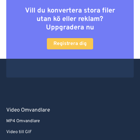
Vill du konvertera stora filer
utan kö eller reklam?
Uppgradera nu
Registrera dig
Video Omvandlare
MP4 Omvandlare
Video till GIF