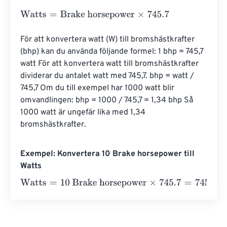
Watts
=
Brake horsepower
×
745.7
För att konvertera watt (W) till bromshästkrafter 
(bhp) kan du använda följande formel: 1 bhp = 745,7 
watt För att konvertera watt till bromshästkrafter 
dividerar du antalet watt med 745,7. bhp = watt / 
745,7 Om du till exempel har 1000 watt blir 
omvandlingen: bhp = 1000 / 745,7 = 1,34 bhp Så 
1000 watt är ungefär lika med 1,34 
bromshästkrafter.
Exempel: Konvertera 10 Brake horsepower till
Watts
Watts
=
10 Brake horsepower
×
745.7
=
7457
Watts