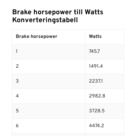
Brake horsepower till Watts
Konverteringstabell
Brake horsepower
Watts
1
745.7
2
1491.4
3
2237.1
4
2982.8
5
3728.5
6
4474.2