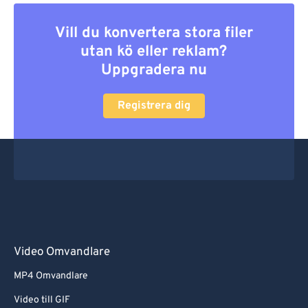
Vill du konvertera stora filer
utan kö eller reklam?
Uppgradera nu
Registrera dig
Video Omvandlare
MP4 Omvandlare
Video till GIF