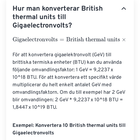
Hur man konverterar British
thermal units till
Gigaelectronvolts?
Gigaelectronvolts
=
British thermal units
×
293071070172
För att konvertera gigaelektronvolt (GeV) till 
brittiska termiska enheter (BTU) kan du använda 
följande omvandlingsfaktor: 1 GeV = 9,2237 x 
10^18 BTU. För att konvertera ett specifikt värde 
multiplicerar du helt enkelt antalet GeV med 
omvandlingsfaktorn. Om du till exempel har 2 GeV 
blir omvandlingen: 2 GeV * 9,2237 x 10^18 BTU = 
1,8447 x 10^19 BTU.
Exempel: Konvertera 10 British thermal units till
Gigaelectronvolts