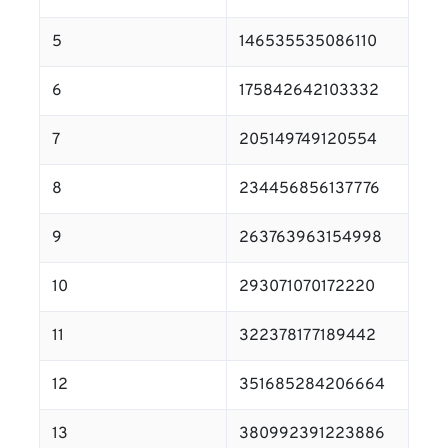
5
146535535086110
6
175842642103332
7
205149749120554
8
234456856137776
9
263763963154998
10
293071070172220
11
322378177189442
12
351685284206664
13
380992391223886