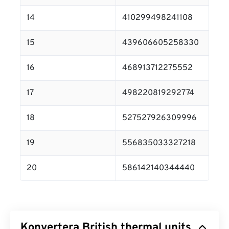
14
410299498241108
15
439606605258330
16
468913712275552
17
498220819292774
18
527527926309996
19
556835033327218
20
586142140344440
Konvertera British thermal units