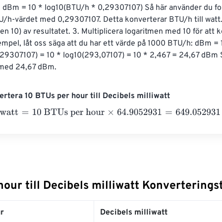
: dBm = 10 * log10(BTU/h * 0,29307107) Så här använder du for
U/h-värdet med 0,29307107. Detta konverterar BTU/h till watt. 
en 10) av resultatet. 3. Multiplicera logaritmen med 10 för att 
exempel, låt oss säga att du har ett värde på 1000 BTU/h: dBm = 
,29307107) = 10 * log10(293,07107) = 10 * 2,467 = 24,67 dBm
a med 24,67 dBm.
rtera 10 BTUs per hour till Decibels milliwatt
att
=
10 BTUs per hour
×
64.9052931
=
649.052931
Decibels mill
our till Decibels milliwatt Konverterings
r
Decibels milliwatt