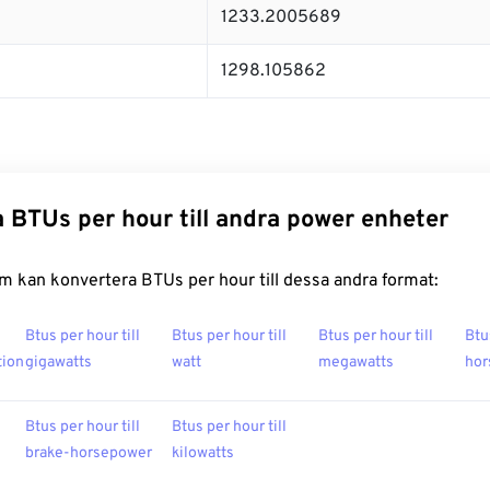
1233.2005689
1298.105862
 BTUs per hour till andra power enheter
m kan konvertera BTUs per hour till dessa andra format:
Btus per hour till
Btus per hour till
Btus per hour till
Btu
tion
gigawatts
watt
megawatts
hor
Btus per hour till
Btus per hour till
brake-horsepower
kilowatts