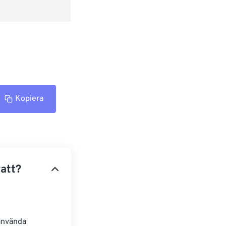
Kopiera
watt?
använda 