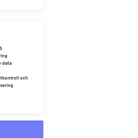
S
ring
e data
tkontroll och
sering