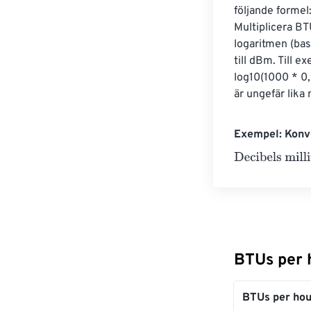
följande formel
Multiplicera BT
logaritmen (bas
till dBm. Till 
log10(1000 * 0
är ungefär lik
Exempel: Konve
Decibels milliw
BTUs per h
BTUs per hou