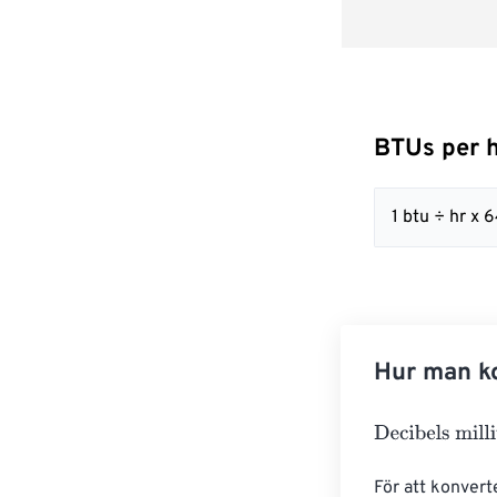
BTUs per h
1 btu ÷ hr 
Hur man ko
Decibels milliw
För att konvert