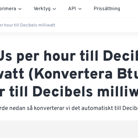
rimera
Verktyg
API
Prissättning
r hour till Decibels milliwatt
s per hour till Deci
watt (Konvertera Bt
 till Decibels milli
rde nedan så konverterar vi det automatiskt till Decibe