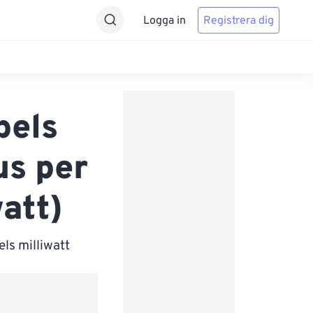
Logga in
Registrera dig
bels
us per
watt)
ls milliwatt