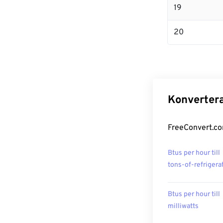
19
20
Konvertera
FreeConvert.co
Btus per hour till
tons-of-refrigera
Btus per hour till
milliwatts