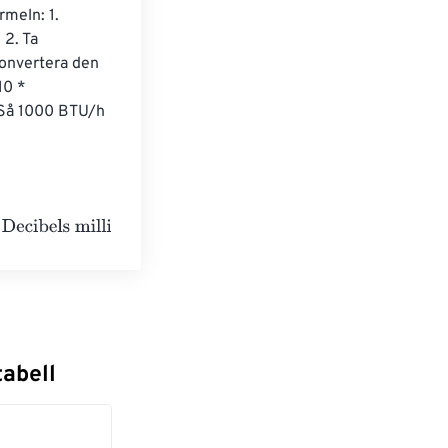
meln: 1. 
2. Ta 
konvertera den 
10 * 
 Så 1000 BTU/h 
iwatt
tabell