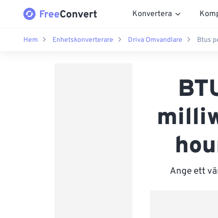
Konvertera
Komp
Hem
Enhetskonverterare
Driva Omvandlare
Btus pe
BTU
milli
hour
Ange ett vä