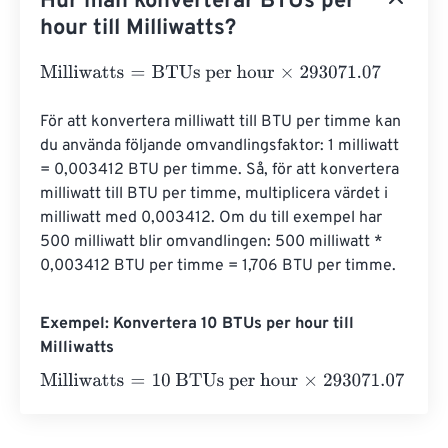
Hur man konverterar BTUs per
hour till Milliwatts?
Milliwatts
=
BTUs per hour
×
293071.07
För att konvertera milliwatt till BTU per timme kan 
du använda följande omvandlingsfaktor: 1 milliwatt 
= 0,003412 BTU per timme. Så, för att konvertera 
milliwatt till BTU per timme, multiplicera värdet i 
milliwatt med 0,003412. Om du till exempel har 
500 milliwatt blir omvandlingen: 500 milliwatt * 
0,003412 BTU per timme = 1,706 BTU per timme.
Exempel: Konvertera 10 BTUs per hour till
Milliwatts
Milliwatts
=
10 BTUs per hour
×
293071.07
=
2930710.7
Mill