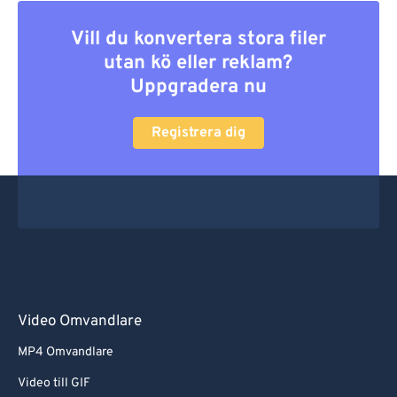
Vill du konvertera stora filer
utan kö eller reklam?
Uppgradera nu
Registrera dig
Video Omvandlare
MP4 Omvandlare
Video till GIF