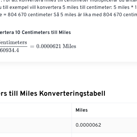
 För att konvertera miles till centimeter multiplicerar du anta
till exempel vill konvertera 5 miles till centimeter: 5 miles *
e = 804 670 centimeter Så 5 miles är lika med 804 670 centi
rtera 10 Centimeters till Miles
meters
160934.4
=
0.0000621
Miles
s till Miles Konverteringstabell
Miles
0.0000062