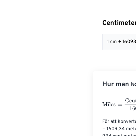
Centimeter
1 cm ÷ 1609
Hur man ko
Miles
=
Centime
För att konvert
= 1609,34 mete