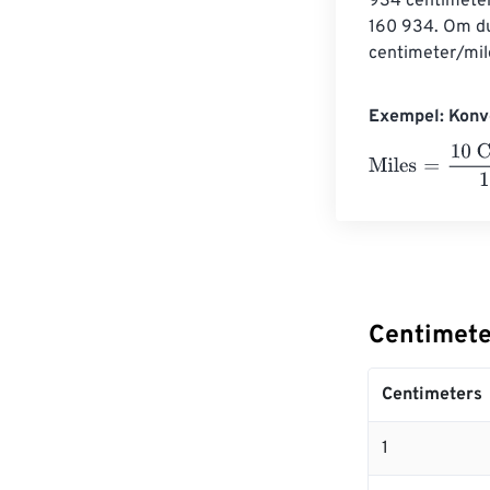
934 centimeter.
160 934. Om du 
centimeter/mil
Exempel: Konve
Miles
=
10 Centi
Centimeter
Centimeters
1