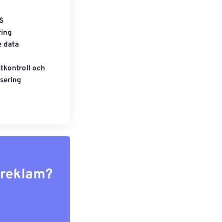
S
ring
e data
tkontroll och
sering
r reklam?