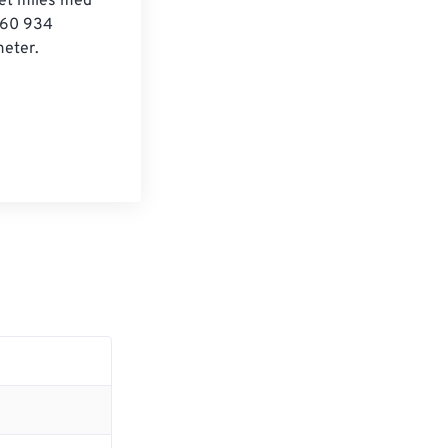
let miles med 
 160 934 
meter.