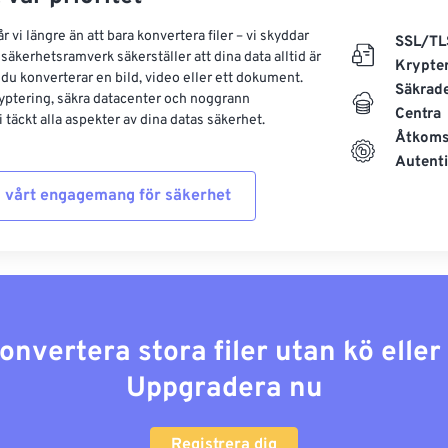
 vi längre än att bara konvertera filer – vi skyddar
SSL/TL
säkerhetsramverk säkerställer att dina data alltid är
Krypte
 du konverterar en bild, video eller ett dokument.
Säkrad
yptering, säkra datacenter och noggrann
Centra
 täckt alla aspekter av dina datas säkerhet.
Åtkoms
Autenti
 vårt engagemang för säkerhet
konvertera stora filer utan kö elle
Uppgradera nu
Registrera dig