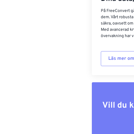
På FreeConvert går
dem. Vårt robusta 
säkra, oavsett om
Med avancerad kr
övervakning har vi
Läs mer om
Vill du 